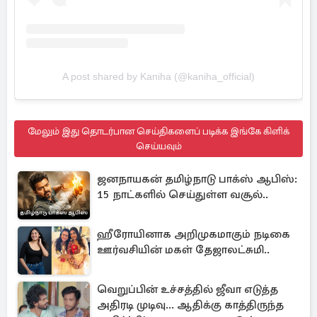
A post shared by Kaniha (@kaniha_official)
மேலும் இது தொடர்பான செய்திகளைப் படிக்க இங்கே கிளிக்
செய்யவும்
ஜனநாயகன் தமிழ்நாடு பாக்ஸ் ஆபிஸ்:
15 நாட்களில் செய்துள்ள வசூல்..
ஹீரோயினாக அறிமுகமாகும் நடிகை
ஊர்வசியின் மகள் தேஜாலட்சுமி..
வெறுப்பின் உச்சத்தில் ஜீவா எடுத்த
அதிரடி முடிவு... ஆதிக்கு காத்திருந்த