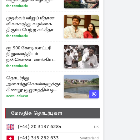
சென்னை
ibc tamilnadu
உயர்நீதிமன்றம் உத்தரவு
முதல்வர் விஜய் மீதான
விவாகரத்து வழக்கை
திரும்ப பெற்ற சங்கீதா
ibc tamilnadu
ரூ.900 கோடி லாட்டரி
நிறுவனத்திடம்
நன்கொடை வாங்கியது
ஏன்? உதயநிதி - ஆதவ்
ibc tamilnadu
விவாதம்
தொடர்ந்து
அசைந்துகொண்டிருக்கும்
கிணறு: குஜராத்தில் ஒரு
சுவாரஸ்ய நிகழ்வு
news lankasri
மேலதிக தொடர்புகள்
(+44) 20 3137 6284
UK
(+41) 315 282 633
Switzerland