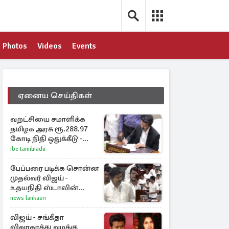
Photos
Videos
Events
ஏனைய செய்திகள்
வறட்சியை சமாளிக்க
தமிழக அரசு ரூ.288.97
கோடி நிதி ஒதுக்கீடு -
வெளியான அரசாணை
ibc tamilnadu
பேப்பரை படிக்க சொன்ன
முதல்வர் விஜய் -
உதயநிதி ஸ்டாலின்
கொடுத்த பதிலடி
news lankasri
விஜய் - சங்கீதா
விவாகரத்து வழக்கு