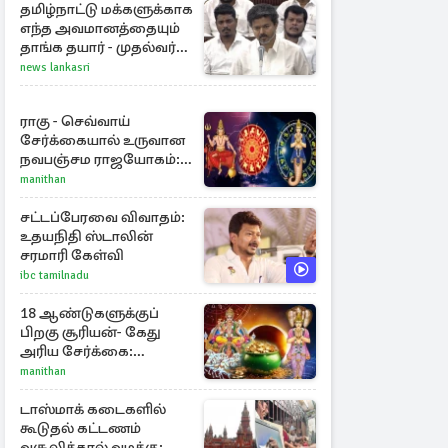
கிழக்கு
தமிழ்நாட்டு மக்களுக்காக
எந்த அவமானத்தையும்
தாங்க தயார் - முதல்வர்
விஜய்
news lankasri
ராகு - செவ்வாய்
சேர்க்கையால் உருவான
நவபஞ்சம ராஜயோகம்:
அதிர்ஷ்டம் பெறும் 3
manithan
ராசிகள்!
சட்டப்பேரவை விவாதம்:
உதயநிதி ஸ்டாலின்
சரமாரி கேள்வி
ibc tamilnadu
18 ஆண்டுகளுக்குப்
பிறகு சூரியன்- கேது
அரிய சேர்க்கை:
அதிர்ஷ்டம் பெறும் 3
manithan
ராசிகள்!
டாஸ்மாக் கடைகளில்
கூடுதல் கட்டணம்
வசூலித்தால் வழக்கு: