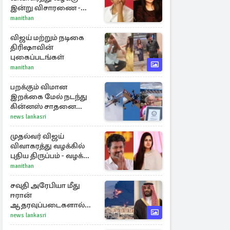
இன்று விசாரணை -
காணொளி மூலம்
manithan
ஆஜராக வாய்ப்பு
விஜய் மற்றும் நடிகை
திரிஷாவின்
புகைப்படங்கள்
manithan
பறக்கும் விமான
இறக்கை மேல் நடந்து
கின்னஸ் சாதனை
படைத்த 97 வயது
news lankasri
மூதாட்டி
முதல்வர் விஜய்
விவாகரத்து வழக்கில்
புதிய திருப்பம் - வழக்கை
வாபஸ் பெற்ற சங்கீதா!
manithan
சவுதி அரேபியா மீது
ஈரான்
ஆதரவுப்படைகளால்
இருமுனைத் தாக்குதல்:
news lankasri
நெருக்கடியில் மத்திய