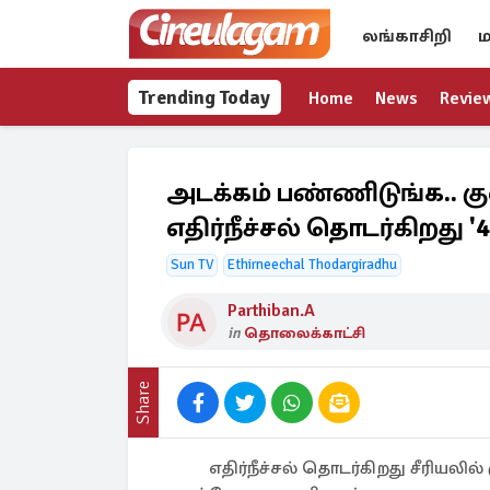
லங்காசிறி
ம
Trending Today
Home
News
Revie
அடக்கம் பண்ணிடுங்க.. கு
எதிர்நீச்சல் தொடர்கிறது '
Sun TV
Ethirneechal Thodargiradhu
Parthiban.A
in
தொலைக்காட்சி
Share
எதிர்நீச்சல் தொடர்கிறது சீரி