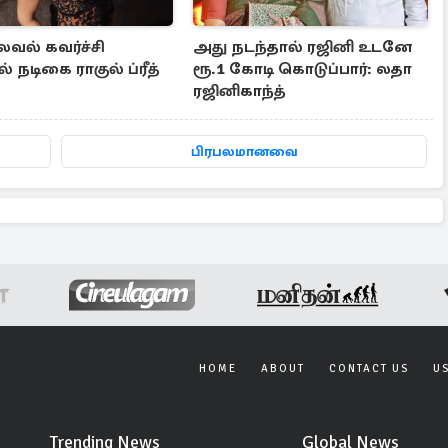
வல் கவர்ச்சி
அது நடந்தால் ரஜினி உடனே
 நடிகை ராகுல் ப்ரீத்
ரூ.1 கோடி கொடுப்பார்: லதா
ரஜினிகாந்த்
பிரபலமானவை
HOME
ABOUT
CONTACT US
U
Trending News
Global News