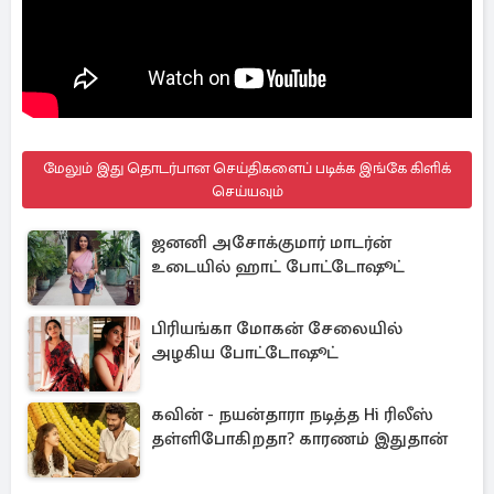
மேலும் இது தொடர்பான செய்திகளைப் படிக்க இங்கே கிளிக்
செய்யவும்
ஜனனி அசோக்குமார் மாடர்ன்
உடையில் ஹாட் போட்டோஷூட்
பிரியங்கா மோகன் சேலையில்
அழகிய போட்டோஷூட்
கவின் - நயன்தாரா நடித்த Hi ரிலீஸ்
தள்ளிபோகிறதா? காரணம் இதுதான்