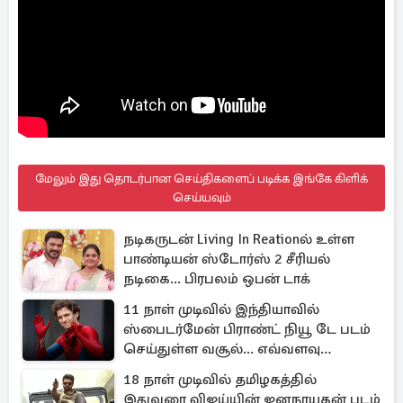
மேலும் இது தொடர்பான செய்திகளைப் படிக்க இங்கே கிளிக்
செய்யவும்
நடிகருடன் Living In Reationல் உள்ள
பாண்டியன் ஸ்டோர்ஸ் 2 சீரியல்
நடிகை... பிரபலம் ஒபன் டாக்
11 நாள் முடிவில் இந்தியாவில்
ஸ்பைடர்மேன் பிராண்ட் நியூ டே படம்
செய்துள்ள வசூல்... எவ்வளவு
தெரியுமா?
18 நாள் முடிவில் தமிழகத்தில்
இதுவரை விஜய்யின் ஜனநாயகன் படம்