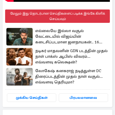
மேலும் இது தொடர்பான செய்திகளைப் படிக்க இங்கே கிளிக்
செய்யவும்
எல்லையே இல்லா வசூல்
வேட்டையில் விஜய்யின்
கடைசிப்படமான ஜனநாயகன்.. 16
நாள் பாக்ஸ் ஆபிஸ்
நடிகர் மாதவனின் GDN படத்தின் முதல்
நாள் பாக்ஸ் ஆபிஸ் விவரம்...
எவ்வளவு கலெக்ஷன்?
லோகேஷ் கனகராஜ் நடித்துள்ள DC
திரைப்படத்தின் முதல் நாள் வசூல்...
எவ்வளவு தெரியுமா?
முக்கிய செய்திகள்
பிரபலமானவை