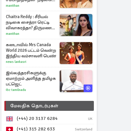
ஜோதிகா
manithan
Chaitra Reddy : சீரியல்
நடிகை சைத்ரா ரெட்டி
விவாகரத்தா? திருமண
புகைப்படங்களை நீக்கம்
manithan
கனடாவில் Mrs Canada
World 2026 பட்டம் வென்ற
இந்திய வம்சாவளி பெண்
news lankasri
இல்லத்தரசிகளுக்கு
ஏமாற்றம் அளித்த தமிழக
பட்ஜெட்
ibc tamilnadu
மேலதிக தொடர்புகள்
(+44) 20 3137 6284
UK
(+41) 315 282 633
Switzerland