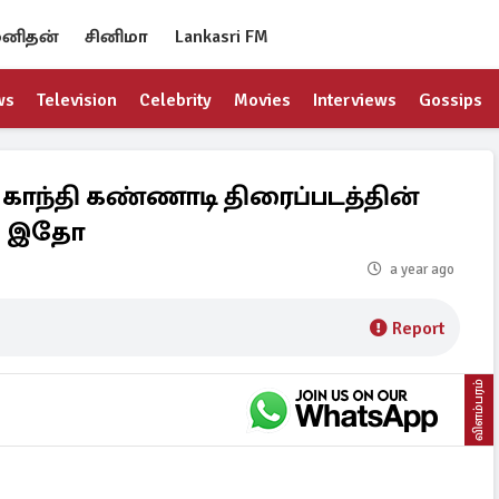
னிதன்
சினிமா
Lankasri FM
ws
Television
Celebrity
Movies
Interviews
Gossips
 காந்தி கண்ணாடி திரைப்படத்தின்
ா, இதோ
a year ago
Report
விளம்பரம்