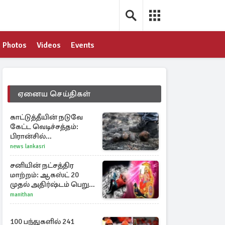
Photos
Videos
Events
ஏனைய செய்திகள்
காட்டுத்தீயின் நடுவே
கேட்ட வெடிச்சத்தம்:
பிரான்சில்
கண்டுபிடிக்கப்பட்டுள்ள
news lankasri
வெடிகுண்டுகள்
சனியின் நட்சத்திர
மாற்றம்: ஆகஸ்ட் 20
முதல் அதிர்ஷ்டம் பெறும்
ராசிகள்!
manithan
100 பந்துகளில் 241