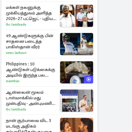
மக்கள் நலனுக்கு
முக்கியத்துவம் அளித்த
2026–27 பட்ஜெட் - புதிய
நலத்திட்டங்கள்
ibc tamilnadu
என்னென்ன?
49 ஆண்டுகளுக்கு பின்
சாதனை படைத்த
பாகிஸ்தான் வீரர்
news lankasri
Philippines : 10
ஆண்டுகள் படுக்கைக்கு
அடியில் இருந்த பல
கோடி மதிப்புள்ள அரிய
manithan
முத்து!
ஆன்லைன் மூலம்
டாஸ்மாக்கில் மது
முன்பதிவு - அன்புமணி
ராமதாஸ் எதிர்ப்பு
ibc tamilnadu
நான் சூர்யாவை விட 3
மடங்கு அதிகம்
சம்பாதித்தேன்- நடிகை