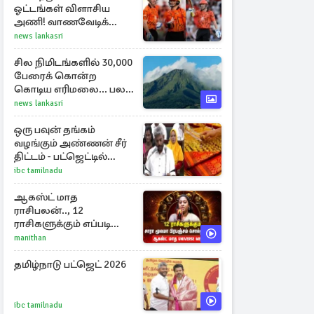
ஓட்டங்கள் விளாசிய
அணி! வாணவேடிக்கை
காட்டிய ரிக்கெல்டன்,
news lankasri
மார்ஷ்
சில நிமிடங்களில் 30,000
பேரைக் கொன்ற
கொடிய எரிமலை... பல
தசாப்த கால
news lankasri
அமைதிக்குப் பிறகு
மீண்டும்
ஒரு பவுன் தங்கம்
வழங்கும் அண்ணன் சீர்
திட்டம் - பட்ஜெட்டில்
அமைச்சர் மரிய வில்சன்
ibc tamilnadu
அறிவிப்பு!
ஆகஸ்ட் மாத
ராசிபலன்.., 12
ராசிகளுக்கும் எப்படி
இருக்கும்?
manithan
தமிழ்நாடு பட்ஜெட் 2026
ibc tamilnadu