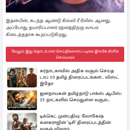
இதன்பின், கடந்த ஆண்டு கில்லி ரீ ரிலீஸ் ஆனது.
அப்போது தயாரிப்பாளர் ரத்னத்திற்கு லாபம்
கிடைத்ததாக கூறப்படுகிறது.
மேலும் இது தொடர்பான செய்திகளைப் படிக்க இங்கே கிளிக்
செய்யவும்
கர்நாடகாவில் அதிக வசூல் செய்த
டாப் 10 தமிழ் திரைப்படங்கள்.. லிஸ்ட்
இதோ
ஜனநாயகன் தமிழ்நாடு பாக்ஸ் ஆபிஸ்:
15 நாட்களில் செய்துள்ள வசூல்..
டிக்கெட் முன்பதிவு: லோகேஷ்
கனகராஜின் 'டிசி' திரைப்படத்தின்
வசூல் விவரம்