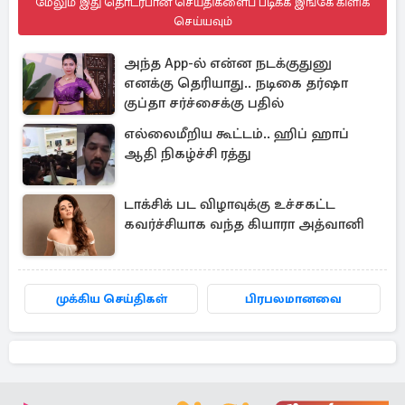
மேலும் இது தொடர்பான செய்திகளைப் படிக்க இங்கே கிளிக்
செய்யவும்
அந்த App-ல் என்ன நடக்குதுனு
எனக்கு தெரியாது.. நடிகை தர்ஷா
குப்தா சர்ச்சைக்கு பதில்
எல்லைமீறிய கூட்டம்.. ஹிப் ஹாப்
ஆதி நிகழ்ச்சி ரத்து
டாக்சிக் பட விழாவுக்கு உச்சகட்ட
கவர்ச்சியாக வந்த கியாரா அத்வானி
முக்கிய செய்திகள்
பிரபலமானவை