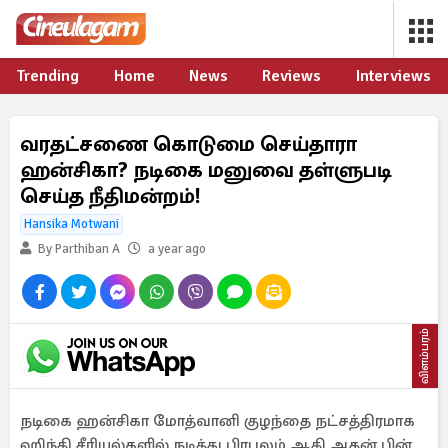
Trending
Home
News
Reviews
Interviews
வரதட்சணை கொடுமை செய்தாரா
ஹன்சிகா? நடிகை மனுவை தள்ளுபடி
செய்த நீதிமன்றம்!
Hansika Motwani
By Parthiban A
a year ago
விளம்பரம்
நடிகை ஹன்சிகா மோத்வானி குழந்தை நட்சத்திரமாக
ஹிந்தி சீரியல்களில் நடித்து பிரபலம் ஆகி அதன் பின்