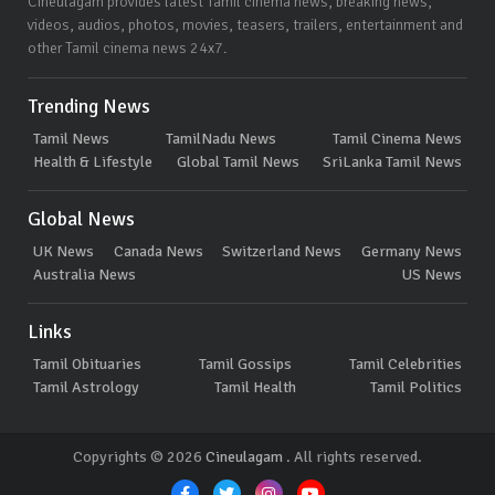
Cineulagam provides latest Tamil cinema news, breaking news,
videos, audios, photos, movies, teasers, trailers, entertainment and
other Tamil cinema news 24x7.
Trending News
Tamil News
TamilNadu News
Tamil Cinema News
Health & Lifestyle
Global Tamil News
SriLanka Tamil News
Global News
UK News
Canada News
Switzerland News
Germany News
Australia News
US News
Links
Tamil Obituaries
Tamil Gossips
Tamil Celebrities
Tamil Astrology
Tamil Health
Tamil Politics
Copyrights © 2026
Cineulagam
. All rights reserved.