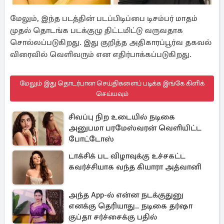
மேலும், இந்த படத்தின் படப்பிடிப்பை டிசம்பர் மாதம்
முதல் தொடங்க படக்குழு திட்டமிட்டு வருவதாக
சொல்லப்படுகிறது. இது குறித்த அதிகாரப்பூர்வ தகவல்
விரைவில் வெளிவரும் என எதிர்பாக்கப்படுகிறது.
மேலும் இது தொடர்பான செய்திகளைப் படிக்க இங்கே கிளிக்
செய்யவும்
சிவப்பு நிற உடையில் நடிகை
அனுபமா பரமேஸ்வரன் வெளியிட்ட
போட்டோஸ்
டாக்சிக் பட விழாவுக்கு உச்சகட்ட
கவர்ச்சியாக வந்த கியாரா அத்வானி
அந்த App-ல் என்ன நடக்குதுனு
எனக்கு தெரியாது.. நடிகை தர்ஷா
குப்தா சர்ச்சைக்கு பதில்