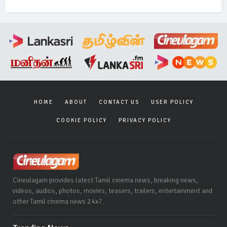
HOME
ABOUT
CONTACT US
USER POLICY
COOKIE POLICY
PRIVACY POLICY
Cineulagam provides latest Tamil cinema news, breaking news,
videos, audios, photos, movies, teasers, trailers, entertainment and
other Tamil cinema news 24x7.