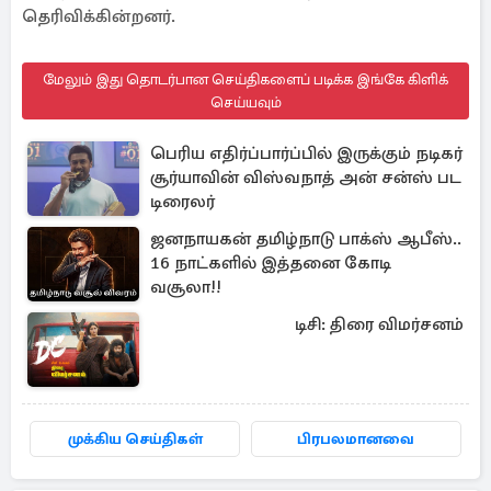
தெரிவிக்கின்றனர்.
மேலும் இது தொடர்பான செய்திகளைப் படிக்க இங்கே கிளிக்
செய்யவும்
பெரிய எதிர்ப்பார்ப்பில் இருக்கும் நடிகர்
சூர்யாவின் விஸ்வநாத் அன் சன்ஸ் பட
டிரைலர்
ஜனநாயகன் தமிழ்நாடு பாக்ஸ் ஆபீஸ்..
16 நாட்களில் இத்தனை கோடி
வசூலா!!
டிசி: திரை விமர்சனம்
முக்கிய செய்திகள்
பிரபலமானவை