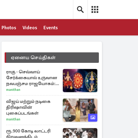
Photos
Videos
Events
ஏனைய செய்திகள்
ராகு - செவ்வாய்
சேர்க்கையால் உருவான
நவபஞ்சம ராஜயோகம்:
அதிர்ஷ்டம் பெறும் 3
manithan
ராசிகள்!
விஜய் மற்றும் நடிகை
திரிஷாவின்
புகைப்படங்கள்
manithan
ரூ.900 கோடி லாட்டரி
நிறுவனத்திடம்