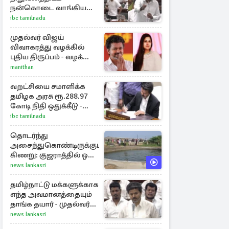
நன்கொடை வாங்கியது
ஏன்? உதயநிதி - ஆதவ்
ibc tamilnadu
விவாதம்
முதல்வர் விஜய்
விவாகரத்து வழக்கில்
புதிய திருப்பம் - வழக்கை
வாபஸ் பெற்ற சங்கீதா!
manithan
வறட்சியை சமாளிக்க
தமிழக அரசு ரூ.288.97
கோடி நிதி ஒதுக்கீடு -
வெளியான அரசாணை
ibc tamilnadu
தொடர்ந்து
அசைந்துகொண்டிருக்கும்
கிணறு: குஜராத்தில் ஒரு
சுவாரஸ்ய நிகழ்வு
news lankasri
தமிழ்நாட்டு மக்களுக்காக
எந்த அவமானத்தையும்
தாங்க தயார் - முதல்வர்
விஜய்
news lankasri