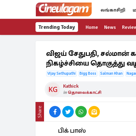
லங்காசிறி
ம
Trending Today
Home
News
Revie
விஜய் சேதுபதி, சல்மான் கா
நிகழ்ச்சியை தொகுத்து வழ
Vijay Sethupathi
Bigg Boss
Salman Khan
Naga
Kathick
in
தொலைக்காட்சி
Share
பிக் பாஸ்