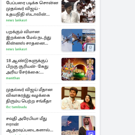
பேப்பரை படிக்க சொன்ன
முதல்வர் விஜய் -
உதயநிதி ஸ்டாலின்
கொடுத்த பதிலடி
news lankasri
பறக்கும் விமான
இறக்கை மேல் நடந்து
கின்னஸ் சாதனை
படைத்த 97 வயது
news lankasri
மூதாட்டி
18 ஆண்டுகளுக்குப்
பிறகு சூரியன்- கேது
அரிய சேர்க்கை:
அதிர்ஷ்டம் பெறும் 3
manithan
ராசிகள்!
முதல்வர் விஜய் மீதான
விவாகரத்து வழக்கை
திரும்ப பெற்ற சங்கீதா
ibc tamilnadu
சவுதி அரேபியா மீது
ஈரான்
ஆதரவுப்படைகளால்