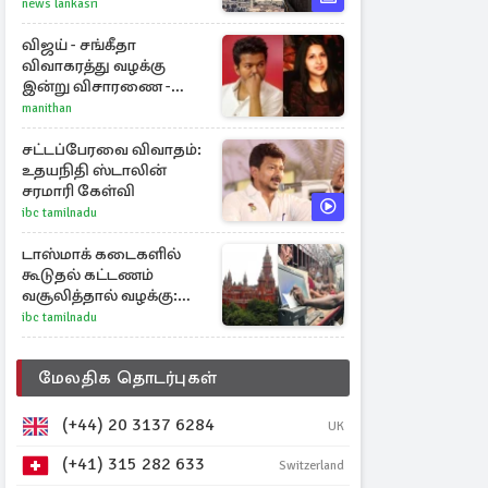
இருமுனைத் தாக்குதல்:
news lankasri
நெருக்கடியில் மத்திய
கிழக்கு
விஜய் - சங்கீதா
விவாகரத்து வழக்கு
இன்று விசாரணை -
காணொளி மூலம்
manithan
ஆஜராக வாய்ப்பு
சட்டப்பேரவை விவாதம்:
உதயநிதி ஸ்டாலின்
சரமாரி கேள்வி
ibc tamilnadu
டாஸ்மாக் கடைகளில்
கூடுதல் கட்டணம்
வசூலித்தால் வழக்கு:
சென்னை
ibc tamilnadu
உயர்நீதிமன்றம் உத்தரவு
மேலதிக தொடர்புகள்
(+44) 20 3137 6284
UK
(+41) 315 282 633
Switzerland