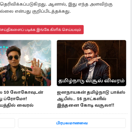
தெரிவிக்கப்படுகிறது. ஆனால், இது எந்த அளவிற்கு
ை என்பது குறிப்பிடத்தக்கது.
ய்திகளைப் படிக்க இங்கே கிளிக் செய்யவும்
ாஸ் 10 லோகோவுடன்
ஜனநாயகன் தமிழ்நாடு பாக்ஸ்
ுது ப்ரோமோ!
ஆபீஸ்.. 16 நாட்களில்
்தில் வைரல்
இத்தனை கோடி வசூலா!!
பிரபலமானவை