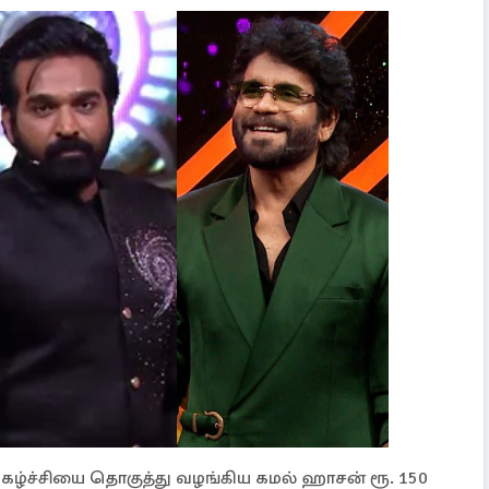
 நிகழ்ச்சியை தொகுத்து வழங்கிய கமல் ஹாசன் ரூ. 150