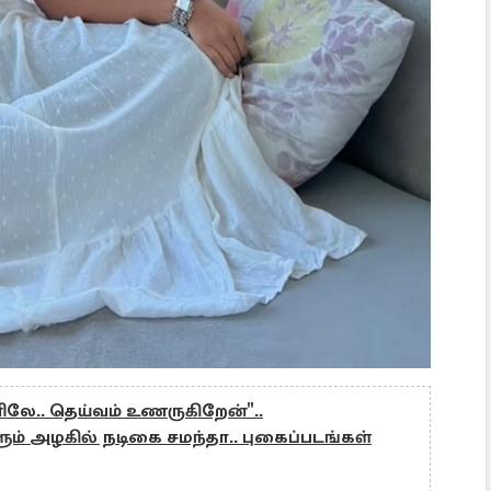
ிலே.. தெய்வம் உணருகிறேன்"..
அழகில் நடிகை சமந்தா.. புகைப்படங்கள்