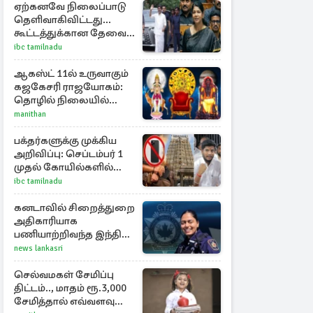
ஏற்கனவே நிலைப்பாடு
தெளிவாகிவிட்டது...
கூட்டத்துக்கான தேவை
என்ன? - கனிமொழி
ibc tamilnadu
விமர்சனம்
ஆகஸ்ட் 11ல் உருவாகும்
கஜகேசரி ராஜயோகம்:
தொழில் நிலையில்
அதிர்ஷ்டம் பெறும் 3
manithan
ராசிகள்!
பக்தர்களுக்கு முக்கிய
அறிவிப்பு: செப்டம்பர் 1
முதல் கோயில்களில்
மொபைலுக்கு தடை!
ibc tamilnadu
கனடாவில் சிறைத்துறை
அதிகாரியாக
பணியாற்றிவந்த இந்திய
இளம்பெண்: விபத்தில்
news lankasri
பலி
செல்வமகள் சேமிப்பு
திட்டம்.., மாதம் ரூ.3,000
சேமித்தால் எவ்வளவு