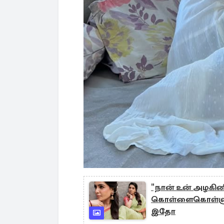
"நான் உன் அழகின
கொள்ளைகொள்ளும் 
இதோ