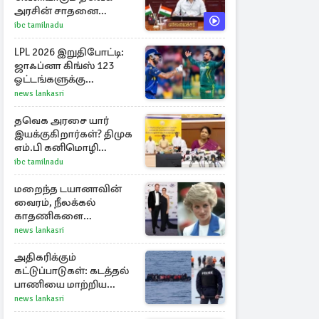
அரசின் சாதனை
பட்டியல்
ibc tamilnadu
LPL 2026 இறுதிபோட்டி:
ஜாஃப்னா கிங்ஸ் 123
ஓட்டங்களுக்கு
ஆல்அவுட்
news lankasri
தவெக அரசை யார்
இயக்குகிறார்கள்? திமுக
எம்.பி கனிமொழி
கேள்வி
ibc tamilnadu
மறைந்த டயானாவின்
வைரம், நீலக்கல்
காதணிகளை
அணிந்திருந்த மேகன்
news lankasri
மார்க்கல்
அதிகரிக்கும்
கட்டுப்பாடுகள்: கடத்தல்
பாணியை மாற்றிய
ஆட்கடத்தல்காரர்கள்
news lankasri