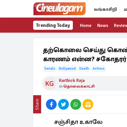
லங்காசிறி
ம
Trending Today
Home
News
Revie
தற்கொலை செய்து கொண்ட 
காரணம் என்ன? சகோதரர்
Serials
Bollywood
Death
Actress
Karthick Raja
in
தொலைக்காட்சி
Share
சஞ்சிதா உகாலே