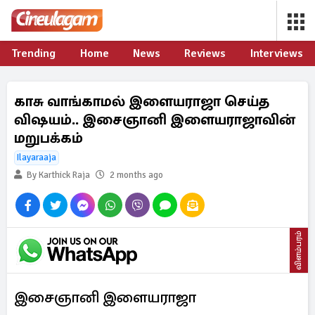
Trending
Home
News
Reviews
Interviews
காசு வாங்காமல் இளையராஜா செய்த
விஷயம்.. இசைஞானி இளையராஜாவின்
மறுபக்கம்
Ilayaraaja
By Karthick Raja
2 months ago
விளம்பரம்
இசைஞானி இளையராஜா