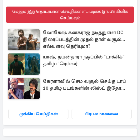
மேலும் இது தொடர்பான செய்திகளைப் படிக்க இங்கே கிளிக்
செய்யவும்
லோகேஷ் கனகராஜ் நடித்துள்ள DC
திரைப்படத்தின் முதல் நாள் வசூல்...
எவ்வளவு தெரியுமா?
யாஷ், நயன்தாரா நடிப்பில் "டாக்சிக்"
தமிழ் ட்ரெய்லர்
கேரளாவில் செம வசூல் செய்த டாப்
10 தமிழ் படங்களின் லிஸ்ட் இதோ...
முக்கிய செய்திகள்
பிரபலமானவை