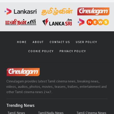
HOME
ABOUT
CONTACT US
USER POLICY
COOKIE POLICY
PRIVACY POLICY
Cineulagam provides latest Tamil cinema news, breaking news,
videos, audios, photos, movies, teasers, trailers, entertainment and
other Tamil cinema news 24x7.
Trending News
Tamil News
TamilNadu News
Tamil Cinema News