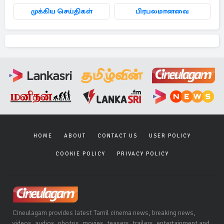
முக்கிய செய்திகள்
பிரபலமானவை
HOME
ABOUT
CONTACT US
USER POLICY
COOKIE POLICY
PRIVACY POLICY
Cineulagam provides latest Tamil cinema news, breaking news,
videos, audios, photos, movies, teasers, trailers, entertainment and