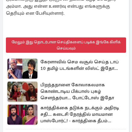
அம்மா. அது என்ன உணர்வு என்பது எங்களுக்கு
தெரியும் என பேசியுள்ளார்.
மேலும் இது தொடர்பான செய்திகளைப் படிக்க இங்கே கிளிக்
செய்யவும்
கேரளாவில் செம வசூல் செய்த டாப்
10 தமிழ் படங்களின் லிஸ்ட் இதோ...
பிறந்தநாளை கோலாகலமாக
கொண்டாடிய பிக்பாஸ் புகழ்
சௌந்தர்யா... போட்டோஸ் இதோ
கார்த்திக்கை தடுக்க நடக்கும் அதிரடி
சதி... கடைசி நேரத்தில் மாயமான
பாஸ்போர்ட்! - கார்த்திகை தீபம்
இன்றைய எபிசோட் அப்டேட்