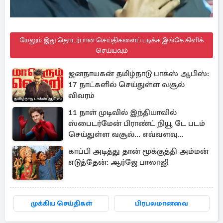
மேலும் இது தொடர்பான செய்திகளைப் படிக்க இங்கே கிளிக்
செய்யவும்
ஜனநாயகன் தமிழ்நாடு பாக்ஸ் ஆபிஸ்:
17 நாட்களில் செய்துள்ள வசூல்
விவரம்
11 நாள் முடிவில் இந்தியாவில்
ஸ்பைடர்மேன் பிராண்ட் நியூ டே படம்
செய்துள்ள வசூல்... எவ்வளவு
தெரியுமா?
காப்பி அடித்து தான் மூக்குத்தி அம்மன்
எடுத்தேன்: ஆர்ஜே பாலாஜி
முக்கிய செய்திகள்
பிரபலமானவை