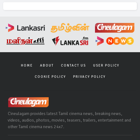
HOME
ABOUT
CONTACT US
USER POLICY
COOKIE POLICY
PRIVACY POLICY
Cineulagam provides latest Tamil cinema news, breaking news,
videos, audios, photos, movies, teasers, trailers, entertainment and
other Tamil cinema news 24x7.