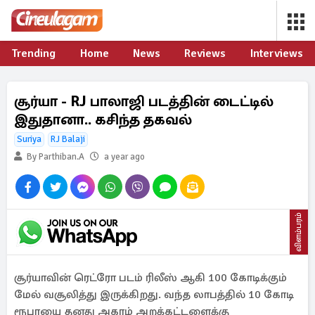
Trending
Home
News
Reviews
Interviews
சூர்யா - RJ பாலாஜி படத்தின் டைட்டில்
இதுதானா.. கசிந்த தகவல்
Suriya
RJ Balaji
By Parthiban.A
a year ago
விளம்பரம்
சூர்யாவின் ரெட்ரோ படம் ரிலீஸ் ஆகி 100 கோடிக்கும்
மேல் வசூலித்து இருக்கிறது. வந்த லாபத்தில் 10 கோடி
ரூபாயை தனது அகரம் அறக்கட்டளைக்கு