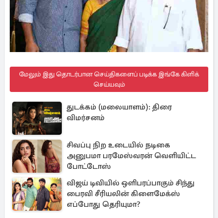
மேலும் இது தொடர்பான செய்திகளைப் படிக்க இங்கே கிளிக்
செய்யவும்
துடக்கம் (மலையாளம்): திரை
விமர்சனம்
சிவப்பு நிற உடையில் நடிகை
அனுபமா பரமேஸ்வரன் வெளியிட்ட
போட்டோஸ்
விஜய் டிவியில் ஒளிபரப்பாகும் சிந்து
பைரவி சீரியலின் கிளைமேக்ஸ்
எப்போது தெரியுமா?