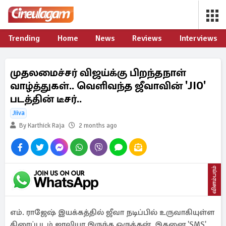
Trending
Home
News
Reviews
Interviews
முதலமைச்சர் விஜய்க்கு பிறந்தநாள்
வாழ்த்துகள்.. வெளிவந்த ஜீவாவின் 'JIO'
படத்தின் டீசர்..
Jiiva
By Karthick Raja
2 months ago
விளம்பரம்
எம். ராஜேஷ் இயக்கத்தில் ஜீவா நடிப்பில் உருவாகியுள்ள
திரைப்படம் ஜாலியா இருந்த ஒருத்தன். இதனை 'SMS'