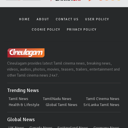
HOME
ABOUT
CONTACT US
USER POLICY
COOKIE POLICY
PRIVACY POLICY
Cineulagam provides latest Tamil cinema news, breaking news,
videos, audios, photos, movies, teasers, trailers, entertainment and
other Tamil cinema news 24x7.
Trending News
Tamil News
TamilNadu News
Tamil Cinema News
Health & Lifestyle
Global Tamil News
SriLanka Tamil News
Global News
UK News
Canada News
Switzerland News
Germany News