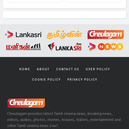
HOME
ABOUT
CONTACT US
USER POLICY
COOKIE POLICY
PRIVACY POLICY
Cineulagam provides latest Tamil cinema news, breaking news,
videos, audios, photos, movies, teasers, trailers, entertainment and
other Tamil cinema news 24x7.