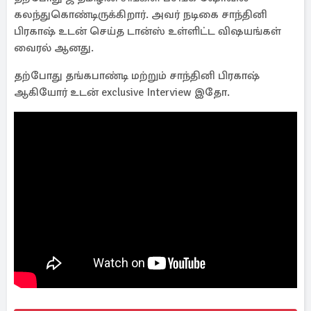
கலந்துகொண்டிருக்கிறார். அவர் நடிகை சாந்தினி
பிரகாஷ் உடன் செய்த டான்ஸ் உள்ளிட்ட விஷயங்கள்
வைரல் ஆனது.
தற்போது தங்கபாண்டி மற்றும் சாந்தினி பிரகாஷ்
ஆகியோர் உடன் exclusive Interview இதோ.