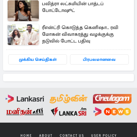
பவித்ரா லட்சுமியின் பாத்டப்
போட்டோஷூட்
ரீஎன்ட்ரி கொடுத்த கெனிஷா.. ரவி
மோகன் விவாகரத்து வழக்குக்கு
நடுவில் போட்ட பதிவு
முக்கிய செய்திகள்
பிரபலமானவை
HOME
ABOUT
CONTACT US
USER POLICY