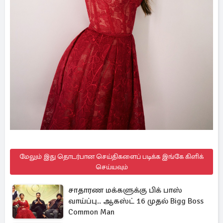
மேலும் இது தொடர்பான செய்திகளைப் படிக்க இங்கே கிளிக்
செய்யவும்
சாதாரண மக்களுக்கு பிக் பாஸ்
வாய்ப்பு.. ஆகஸ்ட் 16 முதல் Bigg Boss
Common Man