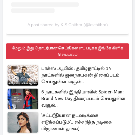
A post shared by K S Chithra (@kschithra)
மேலும் இது தொடர்பான செய்திகளைப் படிக்க இங்கே கிளிக்
செய்யவும்
பாக்ஸ் ஆபிஸ்: தமிழ்நாட்டில் 14
நாட்களில் ஜனநாயகன் திரைப்படம்
செய்துள்ள வசூல்..
6 நாட்களில் இந்தியாவில் Spider-Man:
Brand New Day திரைப்படம் செய்துள்ள
வசூல்..
'சட்டரீதியான நடவடிக்கை
எடுக்கப்படும்'.. எச்சரித்த நடிகை
மிருணாள் தாகூர்