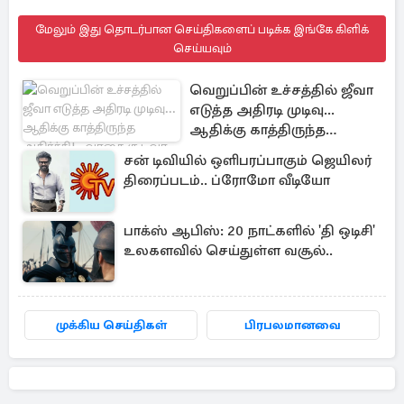
மேலும் இது தொடர்பான செய்திகளைப் படிக்க இங்கே கிளிக்
செய்யவும்
வெறுப்பின் உச்சத்தில் ஜீவா
எடுத்த அதிரடி முடிவு...
ஆதிக்கு காத்திருந்த
அதிர்ச்சி! - வாகை சூடவா
சன் டிவியில் ஒளிபரப்பாகும் ஜெயிலர்
இன்றைய எபிசோட் அப்டேட்
திரைப்படம்.. ப்ரோமோ வீடியோ
பாக்ஸ் ஆபிஸ்: 20 நாட்களில் 'தி ஒடிசி'
உலகளவில் செய்துள்ள வசூல்..
முக்கிய செய்திகள்
பிரபலமானவை