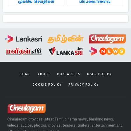
முக்கிய செய்திகள்
பிரபலமானவை
HOME
ABOUT
CONTACT US
USER POLICY
COOKIE POLICY
PRIVACY POLICY
Cineulagam provides latest Tamil cinema news, breaking news,
videos, audios, photos, movies, teasers, trailers, entertainment and