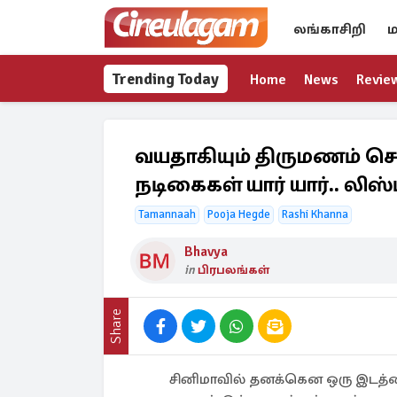
லங்காசிறி
ம
Trending Today
Home
News
Revie
வயதாகியும் திருமணம் செ
நடிகைகள் யார் யார்.. லிஸ
Tamannaah
Pooja Hegde
Rashi Khanna
Bhavya
in
பிரபலங்கள்
Share
சினிமாவில் தனக்கென ஒரு இடத்த