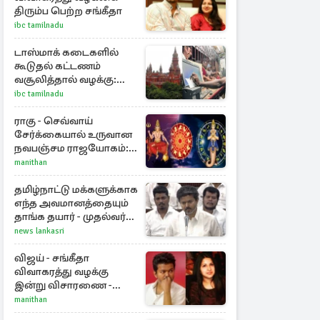
திரும்ப பெற்ற சங்கீதா
ibc tamilnadu
டாஸ்மாக் கடைகளில்
கூடுதல் கட்டணம்
வசூலித்தால் வழக்கு:
சென்னை
ibc tamilnadu
உயர்நீதிமன்றம் உத்தரவு
ராகு - செவ்வாய்
சேர்க்கையால் உருவான
நவபஞ்சம ராஜயோகம்:
அதிர்ஷ்டம் பெறும் 3
manithan
ராசிகள்!
தமிழ்நாட்டு மக்களுக்காக
எந்த அவமானத்தையும்
தாங்க தயார் - முதல்வர்
விஜய்
news lankasri
விஜய் - சங்கீதா
விவாகரத்து வழக்கு
இன்று விசாரணை -
காணொளி மூலம்
manithan
ஆஜராக வாய்ப்பு