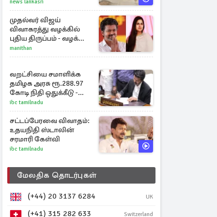
சுவாரஸ்ய நிகழ்வு
news lankasri
முதல்வர் விஜய்
விவாகரத்து வழக்கில்
புதிய திருப்பம் - வழக்கை
வாபஸ் பெற்ற சங்கீதா!
manithan
வறட்சியை சமாளிக்க
தமிழக அரசு ரூ.288.97
கோடி நிதி ஒதுக்கீடு -
வெளியான அரசாணை
ibc tamilnadu
சட்டப்பேரவை விவாதம்:
உதயநிதி ஸ்டாலின்
சரமாரி கேள்வி
ibc tamilnadu
மேலதிக தொடர்புகள்
(+44) 20 3137 6284
UK
(+41) 315 282 633
Switzerland