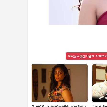
மேலும் இது தொடர்பான செ
போட்டோ ஷுட்களில் கலக்கும்
முடிவுக