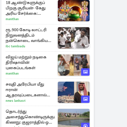
18 ஆண்டுகளுக்குப்
பிறகு சூரியன்- கேது
அரிய சேர்க்கை:
அதிர்ஷ்டம் பெறும் 3
manithan
ராசிகள்!
ரூ.900 கோடி லாட்டரி
நிறுவனத்திடம்
நன்கொடை வாங்கியது
ஏன்? உதயநிதி - ஆதவ்
ibc tamilnadu
விவாதம்
விஜய் மற்றும் நடிகை
திரிஷாவின்
புகைப்படங்கள்
manithan
சவுதி அரேபியா மீது
ஈரான்
ஆதரவுப்படைகளால்
இருமுனைத் தாக்குதல்:
news lankasri
நெருக்கடியில் மத்திய
கிழக்கு
தொடர்ந்து
அசைந்துகொண்டிருக்கும்
கிணறு: குஜராத்தில் ஒரு