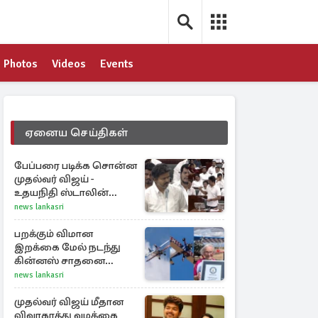
Photos
Videos
Events
ஏனைய செய்திகள்
பேப்பரை படிக்க சொன்ன
முதல்வர் விஜய் -
உதயநிதி ஸ்டாலின்
கொடுத்த பதிலடி
news lankasri
பறக்கும் விமான
இறக்கை மேல் நடந்து
கின்னஸ் சாதனை
படைத்த 97 வயது
news lankasri
மூதாட்டி
முதல்வர் விஜய் மீதான
விவாகரத்து வழக்கை