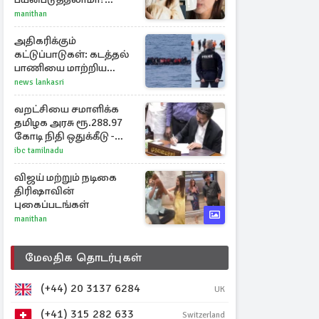
திரிஷாவின் வைரல்
manithan
செல்ஃபிக்கு மருத்துவர்
விளக்கம்
அதிகரிக்கும்
கட்டுப்பாடுகள்: கடத்தல்
பாணியை மாற்றிய
ஆட்கடத்தல்காரர்கள்
news lankasri
வறட்சியை சமாளிக்க
தமிழக அரசு ரூ.288.97
கோடி நிதி ஒதுக்கீடு -
வெளியான அரசாணை
ibc tamilnadu
விஜய் மற்றும் நடிகை
திரிஷாவின்
புகைப்படங்கள்
manithan
மேலதிக தொடர்புகள்
(+44) 20 3137 6284
UK
(+41) 315 282 633
Switzerland