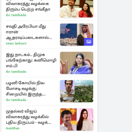
விவாகரத்து வழக்கை
திரும்ப பெற்ற சங்கீதா
ibc tamilnadu
சவுதி அரேபியா மீது
ஈரான்
ஆதரவுப்படைகளால்
இருமுனைத் தாக்குதல்:
news lankasri
நெருக்கடியில் மத்திய
கிழக்கு
இது நாடகம்.. திமுக
பங்கேற்காது: கனிமொழி
எம்.பி
ibc tamilnadu
பழனி கோயில் நில
மோசடி வழக்கு:
சிறையில் இருந்த
அன்வர்தீன் மரணம்
ibc tamilnadu
முதல்வர் விஜய்
விவாகரத்து வழக்கில்
புதிய திருப்பம் - வழக்கை
வாபஸ் பெற்ற சங்கீதா!
manithan