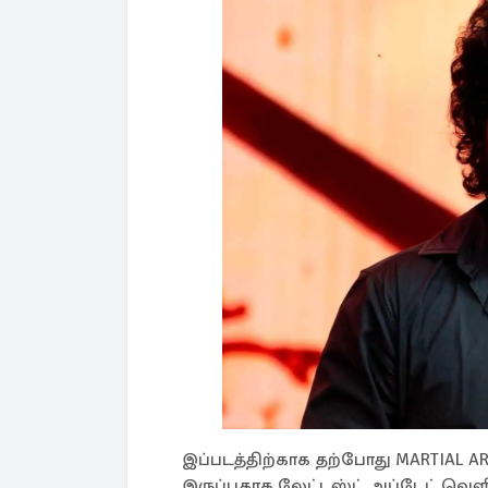
இப்படத்திற்காக தற்போது MARTIAL 
இருப்பதாக லேட்டஸ்ட் அப்டேட் வெளிய