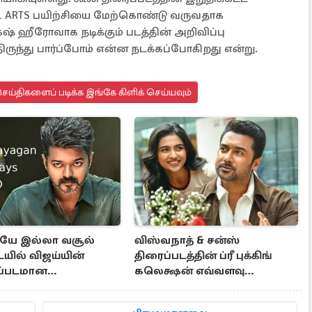
IAL ARTS பயிற்சியை மேற்கொண்டு வருவதாக
 ஹீரோவாக நடிக்கும் படத்தின் அறிவிப்பு
ருந்து பார்ப்போம் என்ன நடக்கப்போகிறது என்று.
ய்திகளைப் படிக்க இங்கே கிளிக் செய்யவும்
யே இல்லா வசூல்
விஸ்வநாத் & சன்ஸ்
யில் விஜய்யின்
திரைப்படத்தின் ப்ரீ புக்கிங்
ப்படமான
கலெக்ஷன் எவ்வளவு
ன்.. 16 நாள் பாக்ஸ்
தெரியுமா?