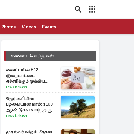
Photos
Videos
Events
ஏனைய செய்திகள்
வைட்டமின் B12
குறைபாட்டை
எச்சரிக்கும் முக்கிய
அறிகுறிகள்..,
news lankasri
என்னென்ன தெரியுமா?
ஜேர்மனியின்
பழமையான மரம்: 1100
ஆண்டுகள் வாழ்ந்த யூ
மரம் கண்டுபிடிப்பு
news lankasri
முதல்வர் விஜய் மீதான