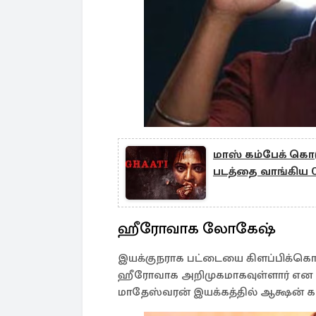
மாஸ் கம்பேக் கொ
படத்தை வாங்கிய 
ஹீரோவாக லோகேஷ்
இயக்குநராக பட்டையை கிளப்பிக்கொ
ஹீரோவாக அறிமுகமாகவுள்ளார் என த
மாதேஸ்வரன் இயக்கத்தில் ஆக்ஷன் கத