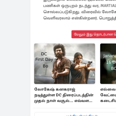
பணிகள் ஒருபுறம் நடந்து வர, MART
சொல்லப்படுகிறது. விரைவில் லோகேஷ்
வெளிவரலாம் என்கின்றனர். பொறுத்தி
மேலும் இது தொடர்பான செ
லோகேஷ் கனகராஜ்
எல்லை
நடித்துள்ள DC திரைப்படத்தின்
வேட்டை
முதல் நாள் வசூல்... எவ்வளவு
கடைசி
தெரியுமா?
ஜனநாயக
ஆபிஸ்