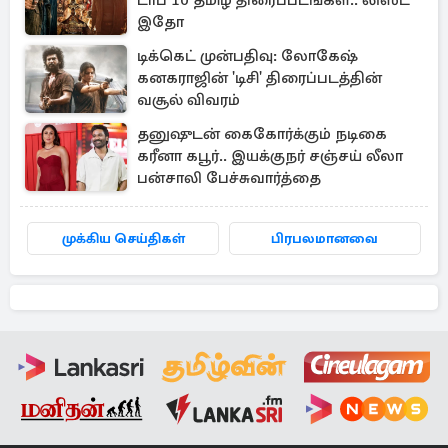
டாப் 10 தமிழ் திரைப்படங்கள்.. லிஸ்ட்
இதோ
டிக்கெட் முன்பதிவு: லோகேஷ்
கனகராஜின் 'டிசி' திரைப்படத்தின்
வசூல் விவரம்
தனுஷுடன் கைகோர்க்கும் நடிகை
கரீனா கபூர்.. இயக்குநர் சஞ்சய் லீலா
பன்சாலி பேச்சுவார்த்தை
முக்கிய செய்திகள்
பிரபலமானவை