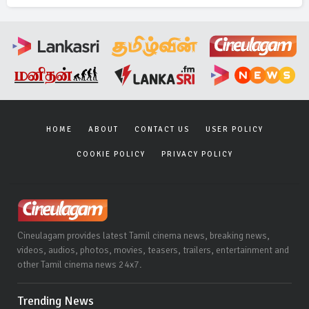
HOME
ABOUT
CONTACT US
USER POLICY
COOKIE POLICY
PRIVACY POLICY
Cineulagam provides latest Tamil cinema news, breaking news,
videos, audios, photos, movies, teasers, trailers, entertainment and
other Tamil cinema news 24x7.
Trending News