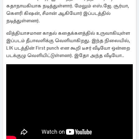
கதாநாயகியாக நடித்துள்ளார். மேலும் எஸ்.ஜே. சூர்யா,
கௌரி கிஷன், சீமான் ஆகியோர் இப்படத்தில்
நடித்துள்ளனர்.
வித்தியாசமான காதல் கதைக்களத்தில் உருவாகியுள்ள
இப்படம் தீபாவளிக்கு வெளியாகிறது. இந்த நிலையில்,
LIK படத்தின் First punch என கூறி டீசர் வீடியோ ஒன்றை
படக்குழு வெளியிட்டுள்ளனர். இதோ அந்த வீடியோ..