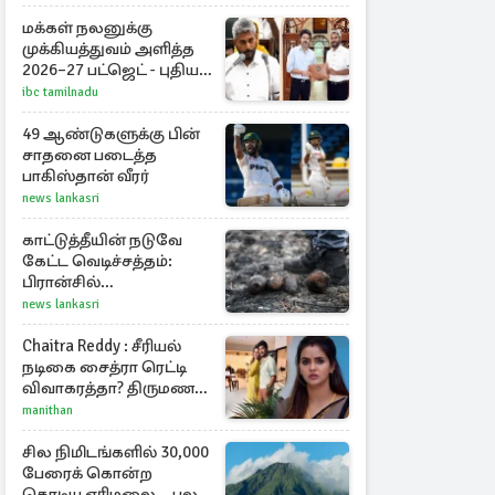
மக்கள் நலனுக்கு
முக்கியத்துவம் அளித்த
2026–27 பட்ஜெட் - புதிய
நலத்திட்டங்கள்
ibc tamilnadu
என்னென்ன?
49 ஆண்டுகளுக்கு பின்
சாதனை படைத்த
பாகிஸ்தான் வீரர்
news lankasri
காட்டுத்தீயின் நடுவே
கேட்ட வெடிச்சத்தம்:
பிரான்சில்
கண்டுபிடிக்கப்பட்டுள்ள
news lankasri
வெடிகுண்டுகள்
Chaitra Reddy : சீரியல்
நடிகை சைத்ரா ரெட்டி
விவாகரத்தா? திருமண
புகைப்படங்களை நீக்கம்
manithan
சில நிமிடங்களில் 30,000
பேரைக் கொன்ற
கொடிய எரிமலை... பல