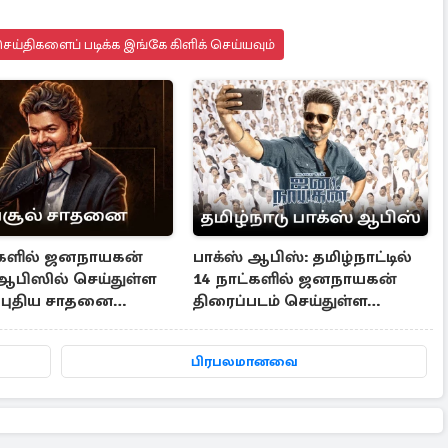
ய்திகளைப் படிக்க இங்கே கிளிக் செய்யவும்
்களில் ஜனநாயகன்
பாக்ஸ் ஆபிஸ்: தமிழ்நாட்டில்
 ஆபிஸில் செய்துள்ள
14 நாட்களில் ஜனநாயகன்
. புதிய சாதனை
திரைப்படம் செய்துள்ள
 விஜய்
வசூல்..
பிரபலமானவை