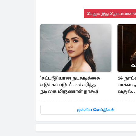
மேலும் இது தொடர்பான செ
'சட்டரீதியான நடவடிக்கை
14 நாட
எடுக்கப்படும்'.. எச்சரித்த
பாக்ஸ்
நடிகை மிருணாள் தாகூர்
வசூல்.
படைத்த
முக்கிய செய்திகள்