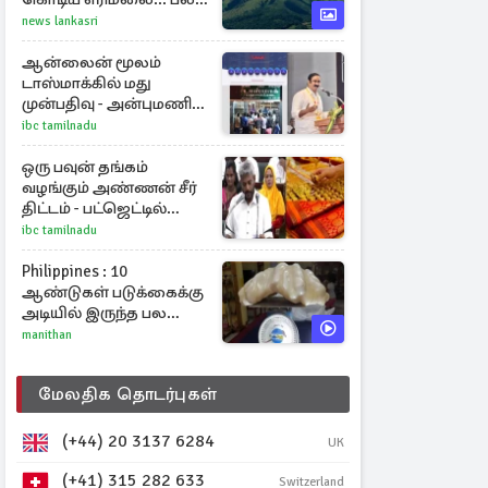
தசாப்த கால
news lankasri
அமைதிக்குப் பிறகு
மீண்டும்
ஆன்லைன் மூலம்
டாஸ்மாக்கில் மது
முன்பதிவு - அன்புமணி
ராமதாஸ் எதிர்ப்பு
ibc tamilnadu
ஒரு பவுன் தங்கம்
வழங்கும் அண்ணன் சீர்
திட்டம் - பட்ஜெட்டில்
அமைச்சர் மரிய வில்சன்
ibc tamilnadu
அறிவிப்பு!
Philippines : 10
ஆண்டுகள் படுக்கைக்கு
அடியில் இருந்த பல
கோடி மதிப்புள்ள அரிய
manithan
முத்து!
மேலதிக தொடர்புகள்
(+44) 20 3137 6284
UK
(+41) 315 282 633
Switzerland