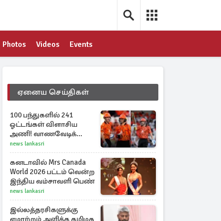
Photos
Videos
Events
ஏனைய செய்திகள்
100 பந்துகளில் 241
ஓட்டங்கள் விளாசிய
அணி! வாணவேடிக்கை
காட்டிய ரிக்கெல்டன்,
news lankasri
மார்ஷ்
கனடாவில் Mrs Canada
World 2026 பட்டம் வென்ற
இந்திய வம்சாவளி பெண்
news lankasri
இல்லத்தரசிகளுக்கு
ஏமாற்றம் அளித்த தமிழக