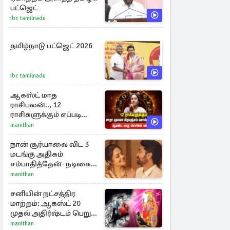
பட்ஜெட்
ibc tamilnadu
தமிழ்நாடு பட்ஜெட் 2026
ibc tamilnadu
ஆகஸ்ட் மாத
ராசிபலன்.., 12
ராசிகளுக்கும் எப்படி
இருக்கும்?
manithan
நான் சூர்யாவை விட 3
மடங்கு அதிகம்
சம்பாதித்தேன்- நடிகை
ஜோதிகா
manithan
சனியின் நட்சத்திர
மாற்றம்: ஆகஸ்ட் 20
முதல் அதிர்ஷ்டம் பெறும்
ராசிகள்!
manithan