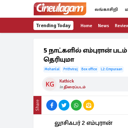
லங்காசிறி
ம
Trending Today
Home
News
Revie
5 நாட்களில் எம்புரான் பட
தெரியுமா
Mohanlal
Prithviraj
Box office
L2: Empuraan
Kathick
in
திரைப்படம்
Share
லூசிஃபர் 2 எம்புரான்