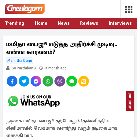
Trending
Home
News
Reviews
Interviews
மமிதா பைஜூ எடுத்த அதிர்ச்சி முடிவு..
என்ன காரணம்?
Mamitha Baiju
By Parthiban A
a month ago
விளம்பரம்
நடிகை மமிதா பைஜூ தற்போது தென்னிந்திய
சினிமாவில் வேகமாக வளர்ந்து வரும் நடிகையாக
இருக்கிறார்.