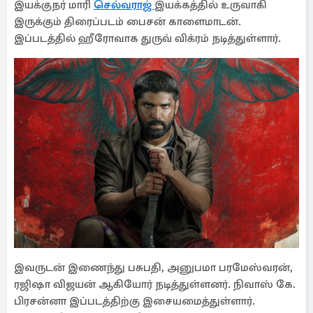
இயக்குநர் மாரி
செல்வராஜ்
இயக்கத்தில் உருவாகி
இருக்கும் திரைப்படம் பைசன் காளைமாடன்.
இப்படத்தில் ஹீரோவாக துருவ் விக்ரம் நடித்துள்ளார்.
இவருடன் இணைந்து பசுபதி, அனுபமா பரமேஸ்வரன்,
ரஜிஷா விஜயன் ஆகியோர் நடித்துள்ளனர். நிவாஸ் கே.
பிரசன்னா இப்படத்திற்கு இசையமைத்துள்ளார்.