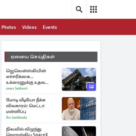
Photos
Videos
Events
ஏனைய செய்திகள்
ஜெலென்ஸ்கியின்
எச்சரிக்கை...
உக்ரைனுக்கு உதவ
தீவிரமாகக் களமிறங்கிய
news lankasri
நேட்டோ
மோடி வீடியோ நீக்க
விவகாரம்: மெட்டா
மன்னிப்பு
ibc tamilnadu
நிலவில் விழுந்து
நொறுங்கிய SpaceX