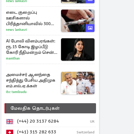
வயதுடைய பெண்
news lankasri
ஒருவர் கைது
எடை குறைப்பு
ஊசிகளால்
பிரித்தானியாவில் 300
சதவீதம் அதிகரித்த
news lankasri
இறப்பு எண்ணிக்கை
AI போலி விளம்பரங்கள்:
ரூ.15 கோடி இழப்பீடு
கோரி நீதிமன்றம் சென்ற
நடிகை ஸ்ருதி ஹாசன்!
manithan
அமைச்சர் ஆனந்தை
சந்தித்து பேசிய அதிமுக
எம்.எல்.ஏ.க்கள்
ibc tamilnadu
மேலதிக தொடர்புகள்
(+44) 20 3137 6284
UK
(+41) 315 282 633
Switzerland