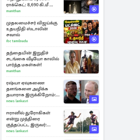
ராக்கெட்: 8,690 கி.மீ வேக
மோதலால் உருவான
manithan
புதிய பள்ளம்!
முதலமைச்சர் விஜய்க்கு
உதயநிதி ஸ்டாலின்
சவால்
ibc tamilnadu
தந்தையின் இறுதிச்
சடங்கை வீடியோ காலில்
பார்த்த மகள்கள்!
manithan
ரஷ்யா ஏவுகணை
தளங்களை அழிக்க
தயாராக இருக்கிறோம்:
எச்சரிக்கை விடுத்த
news lankasri
ஜெலென்ஸ்கி
ஈரானில் துரோகிகள்
என்று முத்திரை
குத்தப்பட்ட இருவர்:
குடியுரிமை அளித்த நாடு
news lankasri