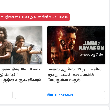
ய்திகளைப் படிக்க இங்கே கிளிக் செய்யவும்
் முன்பதிவு: லோகேஷ்
பாக்ஸ் ஆபிஸ்: 15 நாட்களில்
ன் 'டிசி'
ஜனநாயகன் உலகளவில்
டத்தின் வசூல் விவரம்
செய்துள்ள வசூல்..
பிரபலமானவை