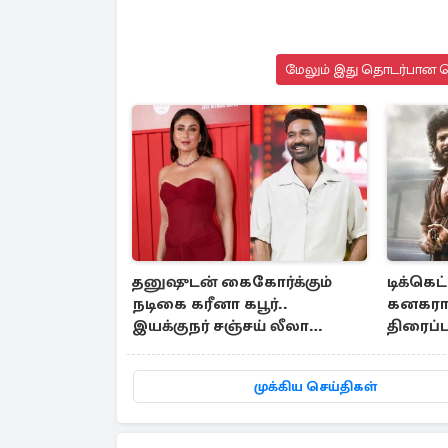
மேலும் இது தொடர்பான செ
தனுஷுடன் கைகோர்க்கும்
டிக்கெட
நடிகை கரீனா கபூர்..
கனகராஜி
இயக்குநர் சஞ்சய் லீலா
திரைப்ப
பன்சாலி பேச்சுவார்த்தை
முக்கிய செய்திகள்