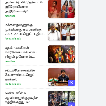
அம்மாவுடன் முதல் படம்...
ஹீரோயினாக
அறிமுகமாகும்
ஊர்வசியின் மகள்
manithan
தேஜலட்சுமி!
மக்கள் நலனுக்கு
முக்கியத்துவம் அளித்த
2026–27 பட்ஜெட் - புதிய
நலத்திட்டங்கள்
ibc tamilnadu
என்னென்ன?
புதன்–சுக்கிரன்
சேர்க்கையால் லாப
திருஷ்டி யோகம்:
அதிர்ஷ்டம் பெறும் டாப் 3
manithan
ராசிகள்!
சட்டப்பேரவையில்
வேளாண் பட்ஜெட்
தாக்கல்
ibc tamilnadu
லண்டனில் 4
ஆண்களுக்கு நடந்த
கத்திக்குத்து: 47