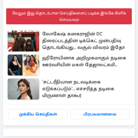
மேலும் இது தொடர்பான செய்திகளைப் படிக்க இங்கே கிளிக்
செய்யவும்
லோகேஷ் கனகராஜின் DC
திரைப்படத்தின் டிக்கெட் முன்பதிவு
தொடங்கியது.. வசூல் விவரம் இதோ
ஹீரோயினாக அறிமுகமாகும் நடிகை
ஊர்வசியின் மகள் தேஜாலட்சுமி..
'சட்டரீதியான நடவடிக்கை
எடுக்கப்படும்'.. எச்சரித்த நடிகை
மிருணாள் தாகூர்
முக்கிய செய்திகள்
பிரபலமானவை