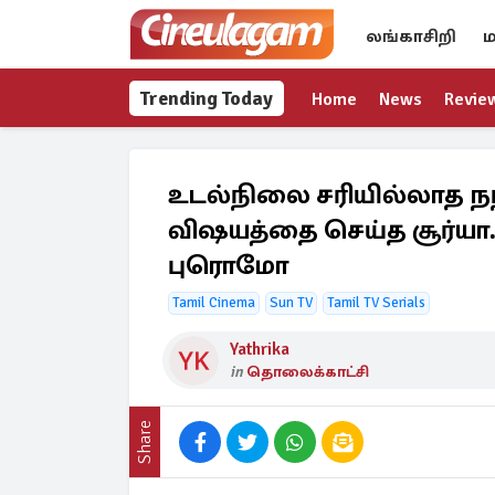
லங்காசிறி
ம
Trending Today
Home
News
Revie
உடல்நிலை சரியில்லாத நந்த
விஷயத்தை செய்த சூர்யா..
புரொமோ
Tamil Cinema
Sun TV
Tamil TV Serials
Yathrika
in
தொலைக்காட்சி
Share