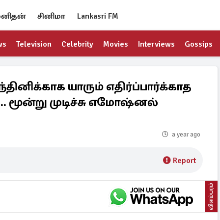
னிதன்
சினிமா
Lankasri FM
ws
Television
Celebrity
Movies
Interviews
Gossips
ினிக்காக யாரும் எதிர்ப்பார்க்காத
. மூன்று முடிச்சு எமோஷ்னல்
a year ago
Report
விளம்பரம்