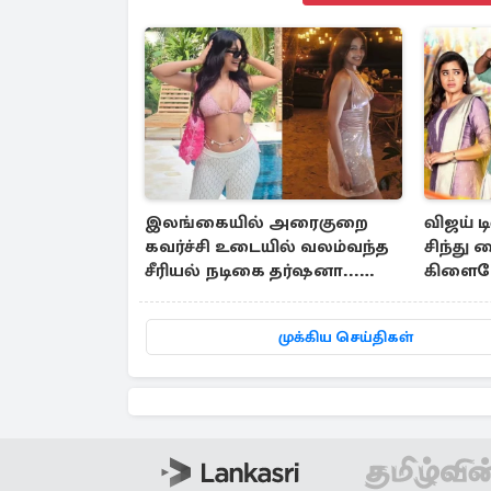
இலங்கையில் அரைகுறை
விஜய் ட
கவர்ச்சி உடையில் வலம்வந்த
சிந்து 
சீரியல் நடிகை தர்ஷனா...
கிளைமே
அவரே வெளியிட்ட வீடியோ
தெரியு
முக்கிய செய்திகள்