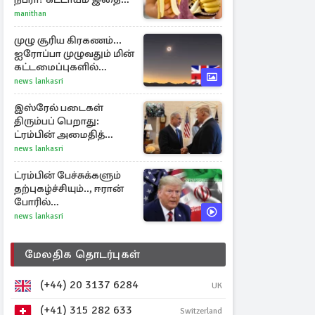
தெரிந்து கொள்ளுங்கள்
manithan
முழு சூரிய கிரகணம்...
ஐரோப்பா முழுவதும் மின்
கட்டமைப்புகளில்
அழுத்தம் ஏற்படலாம்
news lankasri
இஸ்ரேல் படைகள்
திரும்பப் பெறாது:
ட்ரம்பின் அமைதித்
திட்டத்தை நிராகரித்த
news lankasri
நெதன்யாகு
ட்ரம்பின் பேச்சுக்களும்
தற்புகழ்ச்சியும்.., ஈரான்
போரில்
தனிமைப்படுத்தப்பட்டுள்ள
news lankasri
அமெரிக்கா
மேலதிக தொடர்புகள்
(+44) 20 3137 6284
UK
(+41) 315 282 633
Switzerland