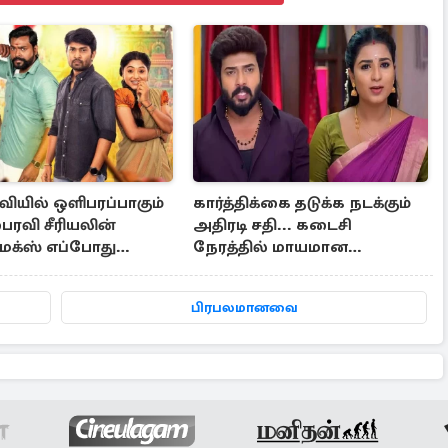
ிவியில் ஒளிபரப்பாகும்
கார்த்திக்கை தடுக்க நடக்கும்
பைரவி சீரியலின்
அதிரடி சதி... கடைசி
க்ஸ் எப்போது
நேரத்தில் மாயமான
மா?
பாஸ்போர்ட்! - கார்த்திகை தீபம்
இன்றைய எபிசோட் அப்டேட்
பிரபலமானவை