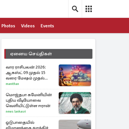
Photos
Videos
Events
ஏனைய செய்திகள்
வார ராசிபலன் 2026:
ஆகஸ்ட் 09 முதல் 15
வரை மேஷம் முதல்
மீனம் வரை முழு
manithan
பலன்கள்
மொஜ்தபா கமேனியின்
புதிய வீடியோவை
வெளியிட்டுள்ள ஈரான்
news lankasri
ஓடுபாதையில்
விமானத்தை துரத்திச்