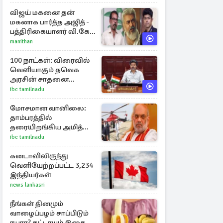
விஜய் மகனை தன்
மகனாக பார்த்த அஜித் -
பத்திரிகையாளர் வி.கே.
சுந்தர் ஓபன் டாக்!
manithan
100 நாட்கள்: விரைவில்
வெளியாகும் தவெக
அரசின் சாதனை
பட்டியல்
ibc tamilnadu
மோசமான வானிலை:
தாம்பரத்தில்
தரையிறங்கிய அமித்
ஷா ஹெலிகாப்டர்
ibc tamilnadu
கனடாவிலிருந்து
வெளியேற்றப்பட்ட 3,234
இந்தியர்கள்
news lankasri
நீங்கள் தினமும்
வாழைப்பழம் சாப்பிடும்
நபரா? கட்டாயம் இதை