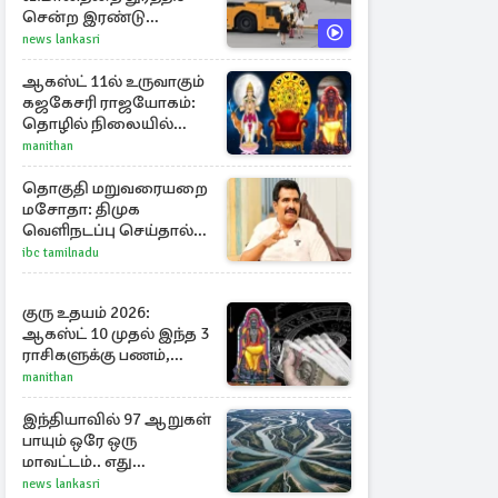
சென்ற இரண்டு
பெண்கள்
news lankasri
ஆகஸ்ட் 11ல் உருவாகும்
கஜகேசரி ராஜயோகம்:
தொழில் நிலையில்
அதிர்ஷ்டம் பெறும் 3
manithan
ராசிகள்!
தொகுதி மறுவரையறை
மசோதா: திமுக
வெளிநடப்பு செய்தால்
ஆதரவாகவே
ibc tamilnadu
கருதப்படும் – அமைச்சர்
நிர்மல்குமார்
குரு உதயம் 2026:
ஆகஸ்ட் 10 முதல் இந்த 3
ராசிகளுக்கு பணம்,
பதவி, புகழ் தேடி வரும்!
manithan
இந்தியாவில் 97 ஆறுகள்
பாயும் ஒரே ஒரு
மாவட்டம்.. எது
தெரியுமா?
news lankasri