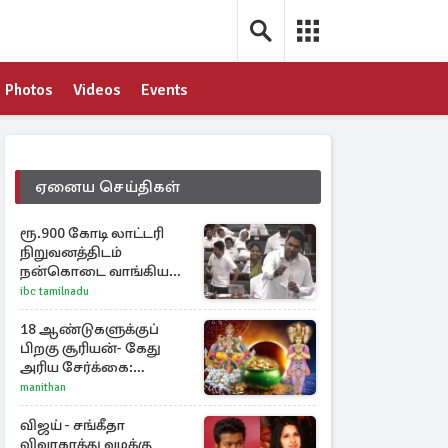
Photos
Videos
Events
ஏனைய செய்திகள்
ரூ.900 கோடி லாட்டரி
நிறுவனத்திடம்
நன்கொடை வாங்கியது
ஏன்? உதயநிதி - ஆதவ்
ibc tamilnadu
விவாதம்
18 ஆண்டுகளுக்குப்
பிறகு சூரியன்- கேது
அரிய சேர்க்கை:
அதிர்ஷ்டம் பெறும் 3
manithan
ராசிகள்!
விஜய் - சங்கீதா
விவாகரத்து வழக்கு