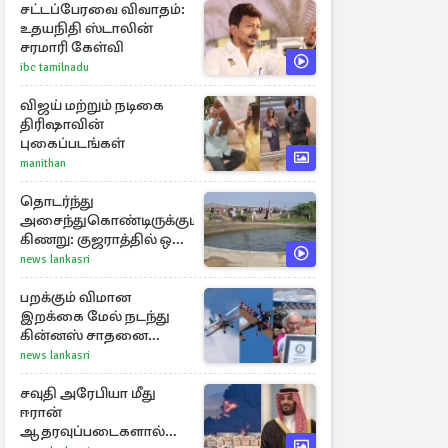
சட்டப்பேரவை விவாதம்:
உதயநிதி ஸ்டாலின்
சரமாரி கேள்வி
ibc tamilnadu
விஜய் மற்றும் நடிகை
திரிஷாவின்
புகைப்படங்கள்
manithan
தொடர்ந்து
அசைந்துகொண்டிருக்கும்
கிணறு: குஜராத்தில் ஒரு
சுவாரஸ்ய நிகழ்வு
news lankasri
பறக்கும் விமான
இறக்கை மேல் நடந்து
கின்னஸ் சாதனை
படைத்த 97 வயது
news lankasri
மூதாட்டி
சவுதி அரேபியா மீது
ஈரான்
ஆதரவுப்படைகளால்