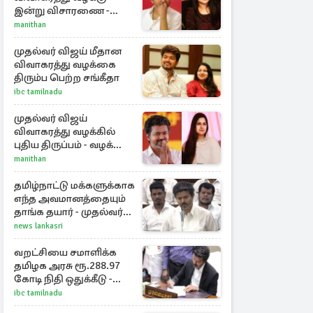
இன்று விசாரணை -
காணொளி மூலம்
manithan
ஆஜராக வாய்ப்பு
முதல்வர் விஜய் மீதான
விவாகரத்து வழக்கை
திரும்ப பெற்ற சங்கீதா
ibc tamilnadu
முதல்வர் விஜய்
விவாகரத்து வழக்கில்
புதிய திருப்பம் - வழக்கை
வாபஸ் பெற்ற சங்கீதா!
manithan
தமிழ்நாட்டு மக்களுக்காக
எந்த அவமானத்தையும்
தாங்க தயார் - முதல்வர்
விஜய்
news lankasri
வறட்சியை சமாளிக்க
தமிழக அரசு ரூ.288.97
கோடி நிதி ஒதுக்கீடு -
வெளியான அரசாணை
ibc tamilnadu