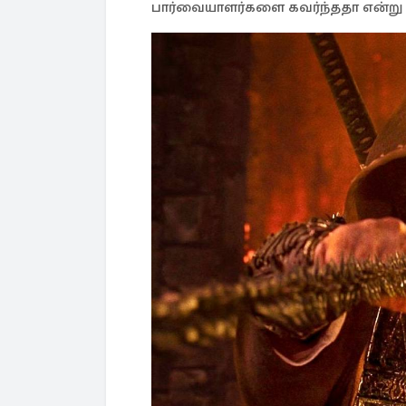
பார்வையாளர்களை கவர்ந்ததா என்று ப