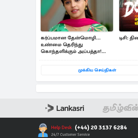
கர்ப்பமான தேன்மொழி...
டிசி: த
உண்மை தெரிந்து
கொந்தளிக்கும் அப்பத்தா!
வீட்டுக்கே மருத்துவச்சியை
வரவழைத்த அதிரடி
முக்கிய செய்திகள்
(+44) 20 3137 6284
Help Desk
24/7 Customer Service