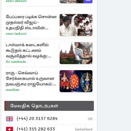
இருமுனைத் தாக்குதல்:
news lankasri
நெருக்கடியில் மத்திய
கிழக்கு
பேப்பரை படிக்க சொன்ன
முதல்வர் விஜய் -
உதயநிதி ஸ்டாலின்
கொடுத்த பதிலடி
news lankasri
டாஸ்மாக் கடைகளில்
கூடுதல் கட்டணம்
வசூலித்தால் வழக்கு:
சென்னை
ibc tamilnadu
உயர்நீதிமன்றம் உத்தரவு
ராகு - செவ்வாய்
சேர்க்கையால் உருவான
நவபஞ்சம ராஜயோகம்:
அதிர்ஷ்டம் பெறும் 3
manithan
ராசிகள்!
மேலதிக தொடர்புகள்
(+44) 20 3137 6284
UK
(+41) 315 282 633
Switzerland