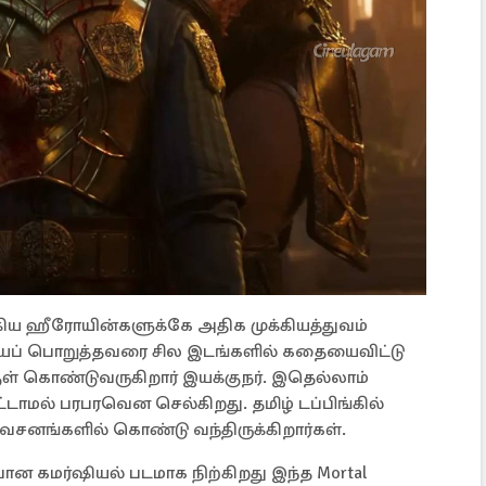
ிய ஹீரோயின்களுக்கே அதிக முக்கியத்துவம்
யைப் பொறுத்தவரை சில இடங்களில் கதையைவிட்டு
குள் கொண்டுவருகிறார் இயக்குநர். இதெல்லாம்
தட்டாமல் பரபரவென செல்கிறது. தமிழ் டப்பிங்கில்
ங்களில் கொண்டு வந்திருக்கிறார்கள்.
வான கமர்ஷியல் படமாக நிற்கிறது இந்த Mortal