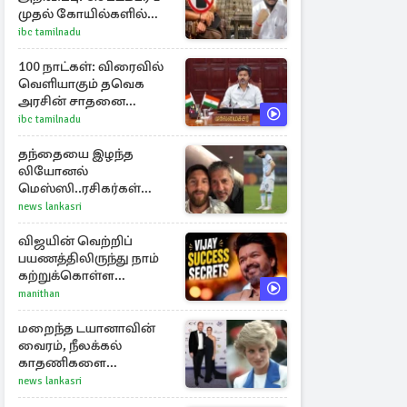
முதல் கோயில்களில்
மொபைலுக்கு தடை!
ibc tamilnadu
100 நாட்கள்: விரைவில்
வெளியாகும் தவெக
அரசின் சாதனை
பட்டியல்
ibc tamilnadu
தந்தையை இழந்த
லியோனல்
மெஸ்ஸி..ரசிகர்கள்
இரங்கல்
news lankasri
விஜயின் வெற்றிப்
பயணத்திலிருந்து நாம்
கற்றுக்கொள்ள
வேண்டிய முக்கிய 3
manithan
விடயங்கள்!
மறைந்த டயானாவின்
வைரம், நீலக்கல்
காதணிகளை
அணிந்திருந்த மேகன்
news lankasri
மார்க்கல்