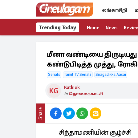
லங்காசிறி
ம
Trending Today
Home
News
Revie
மீனா வண்டியை திருடியத
கண்டுபிடித்த முத்து, ரோகி
Serials
Tamil TV Serials
Siragadikka Aasai
Kathick
in
தொலைக்காட்சி
Share
சிந்தாமணியின் சூழ்ச்சி