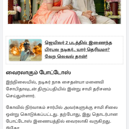
ஜெயிலர் 2 படத்தில் இணைந்த
பிரபல நடிகர்.. யார் தெரியுமா?
வேற லெவல் தான்!
வைரலாகும் போட்டோஸ்
இந்நிலையில், நடிகர் நாக சைதன்யா மனைவி
சோபிதாவுடன் திருப்பதியில் இன்று சாமி தரிசனம்
செய்துள்ளார்.
கோவில் நிர்வாகம் சார்பில் அவர்களுக்கு சாமி சிலை
ஒன்று கொடுக்கப்பட்டது. தற்போது, இது தொடர்பான
போட்டோஸ் இணையத்தில் வைரலாகி வருகிறது.
இதோ,