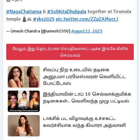
#NagaChaitanya
&
#SobhitaDhulipala
together at Tirumala
temple 🛕🙏
#yks2025
pic.twitter.com/ZZpZAMgcrJ
— Umesh Chandra (@umesh1550)
August 21, 2025
மேலும் இது தொடர்பான செய்திகளைப் படிக்க இங்கே கிளிக்
செய்யவும்
சிவப்பு நிற உடையில் நடிகை
அனுபமா பரமேஸ்வரன் வெளியிட்ட
போட்டோஸ்
இந்தியாவின் டாப் 10 செல்வாக்குமிக்க
நடிகைகள்.. வெளிவந்த முழு பட்டியல்
டாக்சிக் பட விழாவுக்கு உச்சகட்ட
கவர்ச்சியாக வந்த கியாரா அத்வானி