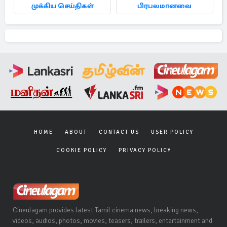
முக்கிய செய்திகள்
பிரபலமானவை
HOME
ABOUT
CONTACT US
USER POLICY
COOKIE POLICY
PRIVACY POLICY
Cineulagam provides latest Tamil cinema news, breaking news,
videos, audios, photos, movies, teasers, trailers, entertainment and