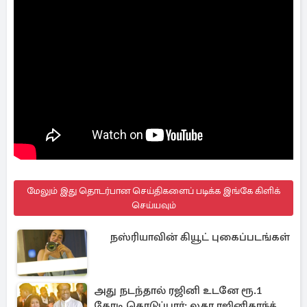
மேலும் இது தொடர்பான செய்திகளைப் படிக்க இங்கே கிளிக்
செய்யவும்
நஸ்ரியாவின் கியூட் புகைப்படங்கள்
அது நடந்தால் ரஜினி உடனே ரூ.1
கோடி கொடுப்பார்: லதா ரஜினிகாந்த்