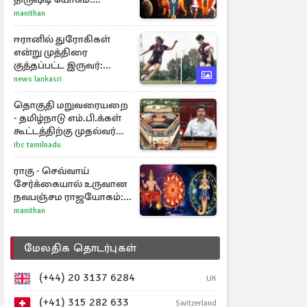
அதிர்ஷ்டம் பெறும் டாப் 3
manithan
ராசிகள்!
ஈரானில் துரோகிகள்
என்று முத்திரை
குத்தப்பட்ட இருவர்:
குடியுரிமை அளித்த நாடு
news lankasri
தொகுதி மறுவரையறை
- தமிழ்நாடு எம்.பி.க்கள்
கூட்டத்திற்கு முதல்வர்
விஜய் அழைப்பு
ibc tamilnadu
ராகு - செவ்வாய்
சேர்க்கையால் உருவான
நவபஞ்சம ராஜயோகம்:
அதிர்ஷ்டம் பெறும் 3
manithan
ராசிகள்!
மேலதிக தொடர்புகள்
(+44) 20 3137 6284
UK
(+41) 315 282 633
Switzerland