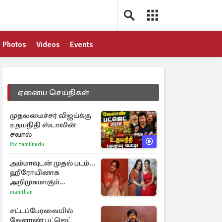
Photos
Videos
Events
ஏனைய செய்திகள்
முதலமைச்சர் விஜய்க்கு
உதயநிதி ஸ்டாலின்
சவால்
ibc tamilnadu
அம்மாவுடன் முதல் படம்...
ஹீரோயினாக
அறிமுகமாகும்
ஊர்வசியின் மகள்
manithan
தேஜலட்சுமி!
சட்டப்பேரவையில்
வேளாண் பட்ஜெட்