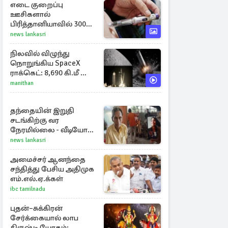
எடை குறைப்பு
ஊசிகளால்
பிரித்தானியாவில் 300
சதவீதம் அதிகரித்த
news lankasri
இறப்பு எண்ணிக்கை
நிலவில் விழுந்து
நொறுங்கிய SpaceX
ராக்கெட்: 8,690 கி.மீ வேக
மோதலால் உருவான
manithan
புதிய பள்ளம்!
தந்தையின் இறுதி
சடங்கிற்கு வர
நேரமில்லை - வீடியோ
காலில் பார்த்த மகள்கள்
news lankasri
அமைச்சர் ஆனந்தை
சந்தித்து பேசிய அதிமுக
எம்.எல்.ஏ.க்கள்
ibc tamilnadu
புதன்–சுக்கிரன்
சேர்க்கையால் லாப
திருஷ்டி யோகம்: