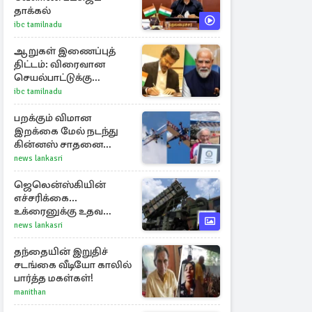
தாக்கல்
ibc tamilnadu
ஆறுகள் இணைப்புத்
திட்டம்: விரைவான
செயல்பாட்டுக்கு
பிரதமருக்கு
ibc tamilnadu
முதலமைச்சர் கடிதம்
பறக்கும் விமான
இறக்கை மேல் நடந்து
கின்னஸ் சாதனை
படைத்த 97 வயது
news lankasri
மூதாட்டி
ஜெலென்ஸ்கியின்
எச்சரிக்கை...
உக்ரைனுக்கு உதவ
தீவிரமாகக் களமிறங்கிய
news lankasri
நேட்டோ
தந்தையின் இறுதிச்
சடங்கை வீடியோ காலில்
பார்த்த மகள்கள்!
manithan