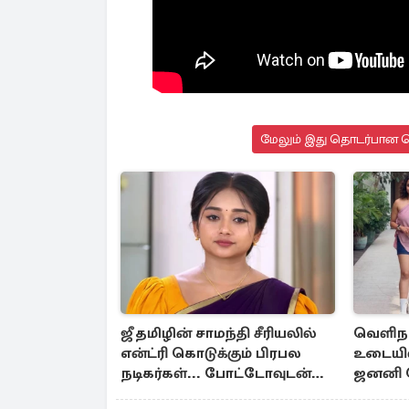
மேலும் இது தொடர்பான செ
ஜீ தமிழின் சாமந்தி சீரியலில்
வெளிநாட
என்ட்ரி கொடுக்கும் பிரபல
உடையில
நடிகர்கள்... போட்டோவுடன்
ஜனனி வ
இதோ
போட்ட