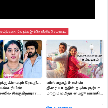
ய்திகளைப் படிக்க இங்கே கிளிக் செய்யவும்
்கு கிளம்பும் ரேவதி...
விஸ்வநாத் & சன்ஸ்
டீஸ்வரியின்
திரைப்படத்தில் நடிக்க சூர்யா
ில் சிக்குகிறாரா? -
மற்றும் மமிதா பைஜூ வாங்கிய
திகை தீபம் இன்றைய
சம்பளம்..
் அப்டேட்!
பிரபலமானவை