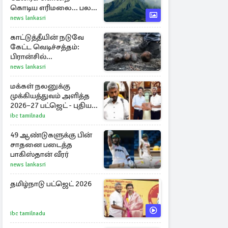
கொடிய எரிமலை... பல
தசாப்த கால
news lankasri
அமைதிக்குப் பிறகு
மீண்டும்
காட்டுத்தீயின் நடுவே
கேட்ட வெடிச்சத்தம்:
பிரான்சில்
கண்டுபிடிக்கப்பட்டுள்ள
news lankasri
வெடிகுண்டுகள்
மக்கள் நலனுக்கு
முக்கியத்துவம் அளித்த
2026–27 பட்ஜெட் - புதிய
நலத்திட்டங்கள்
ibc tamilnadu
என்னென்ன?
49 ஆண்டுகளுக்கு பின்
சாதனை படைத்த
பாகிஸ்தான் வீரர்
news lankasri
தமிழ்நாடு பட்ஜெட் 2026
ibc tamilnadu