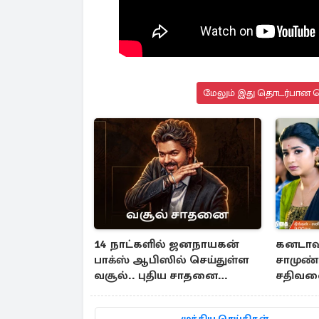
மேலும் இது தொடர்பான செ
14 நாட்களில் ஜனநாயகன்
கனடாவுக
பாக்ஸ் ஆபிஸில் செய்துள்ள
சாமுண்
வசூல்.. புதிய சாதனை
சதிவலைய
படைத்த விஜய்
கார்த்
எபிசோட
முக்கிய செய்திகள்