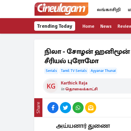
லங்காசிறி
ம
Trending Today
Home
News
Revie
நிலா - சோழன் ஹனிமூன்
சீரியல் புரோமோ
Serials
Tamil TV Serials
Ayyanar Thunai
Karthick Raja
in
தொலைக்காட்சி
Share
அய்யனார் துணை