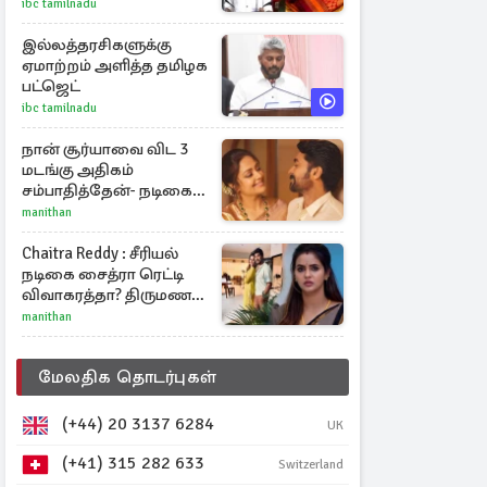
அமைச்சர் மரிய வில்சன்
ibc tamilnadu
அறிவிப்பு!
இல்லத்தரசிகளுக்கு
ஏமாற்றம் அளித்த தமிழக
பட்ஜெட்
ibc tamilnadu
நான் சூர்யாவை விட 3
மடங்கு அதிகம்
சம்பாதித்தேன்- நடிகை
ஜோதிகா
manithan
Chaitra Reddy : சீரியல்
நடிகை சைத்ரா ரெட்டி
விவாகரத்தா? திருமண
புகைப்படங்களை நீக்கம்
manithan
மேலதிக தொடர்புகள்
(+44) 20 3137 6284
UK
(+41) 315 282 633
Switzerland