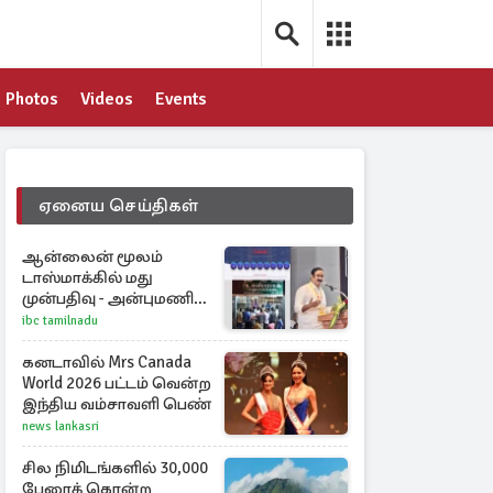
Photos
Videos
Events
ஏனைய செய்திகள்
ஆன்லைன் மூலம்
டாஸ்மாக்கில் மது
முன்பதிவு - அன்புமணி
ராமதாஸ் எதிர்ப்பு
ibc tamilnadu
கனடாவில் Mrs Canada
World 2026 பட்டம் வென்ற
இந்திய வம்சாவளி பெண்
news lankasri
சில நிமிடங்களில் 30,000
பேரைக் கொன்ற