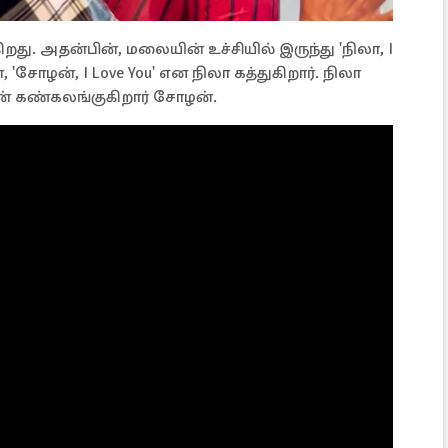
ு. அதன்பின், மலையின் உச்சியில் இருந்து 'நிலா, I
'சோழன், I Love You' என நிலா கத்துகிறார். நிலா
ன் கண்கலங்குகிறார் சோழன்.