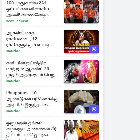
100 பந்துகளில் 241
ஓட்டங்கள் விளாசிய
அணி! வாணவேடிக்கை
காட்டிய ரிக்கெல்டன்,
news lankasri
மார்ஷ்
ஆகஸ்ட் மாத
ராசிபலன்.., 12
ராசிகளுக்கும் எப்படி
இருக்கும்?
manithan
சனியின் நட்சத்திர
மாற்றம்: ஆகஸ்ட் 20
முதல் அதிர்ஷ்டம் பெறும்
ராசிகள்!
manithan
Philippines : 10
ஆண்டுகள் படுக்கைக்கு
அடியில் இருந்த பல
கோடி மதிப்புள்ள அரிய
manithan
முத்து!
ஒரு பவுன் தங்கம்
வழங்கும் அண்ணன் சீர்
திட்டம் - பட்ஜெட்டில்