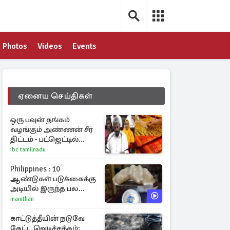
Photos
Videos
Events
ஏனைய செய்திகள்
ஒரு பவுன் தங்கம்
வழங்கும் அண்ணன் சீர்
திட்டம் - பட்ஜெட்டில்
அமைச்சர் மரிய வில்சன்
ibc tamilnadu
அறிவிப்பு!
Philippines : 10
ஆண்டுகள் படுக்கைக்கு
அடியில் இருந்த பல
கோடி மதிப்புள்ள அரிய
manithan
முத்து!
காட்டுத்தீயின் நடுவே
கேட்ட வெடிச்சத்தம்: