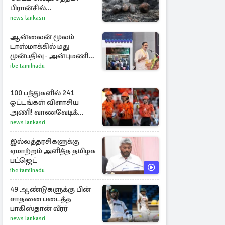
பிரான்சில்
கண்டுபிடிக்கப்பட்டுள்ள
news lankasri
வெடிகுண்டுகள்
ஆன்லைன் மூலம்
டாஸ்மாக்கில் மது
முன்பதிவு - அன்புமணி
ராமதாஸ் எதிர்ப்பு
ibc tamilnadu
100 பந்துகளில் 241
ஓட்டங்கள் விளாசிய
அணி! வாணவேடிக்கை
காட்டிய ரிக்கெல்டன்,
news lankasri
மார்ஷ்
இல்லத்தரசிகளுக்கு
ஏமாற்றம் அளித்த தமிழக
பட்ஜெட்
ibc tamilnadu
49 ஆண்டுகளுக்கு பின்
சாதனை படைத்த
பாகிஸ்தான் வீரர்
news lankasri