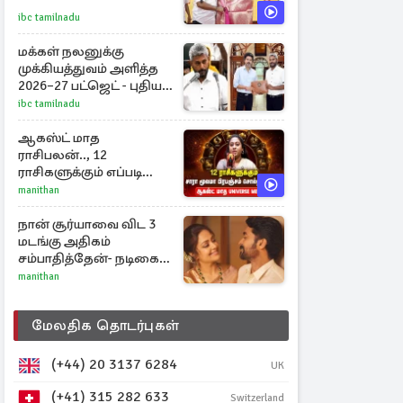
ibc tamilnadu
மக்கள் நலனுக்கு
முக்கியத்துவம் அளித்த
2026–27 பட்ஜெட் - புதிய
நலத்திட்டங்கள்
ibc tamilnadu
என்னென்ன?
ஆகஸ்ட் மாத
ராசிபலன்.., 12
ராசிகளுக்கும் எப்படி
இருக்கும்?
manithan
நான் சூர்யாவை விட 3
மடங்கு அதிகம்
சம்பாதித்தேன்- நடிகை
ஜோதிகா
manithan
மேலதிக தொடர்புகள்
(+44) 20 3137 6284
UK
(+41) 315 282 633
Switzerland