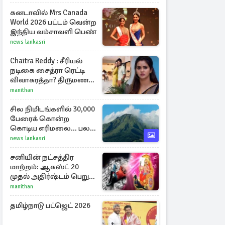
கனடாவில் Mrs Canada
World 2026 பட்டம் வென்ற
இந்திய வம்சாவளி பெண்
news lankasri
Chaitra Reddy : சீரியல்
நடிகை சைத்ரா ரெட்டி
விவாகரத்தா? திருமண
புகைப்படங்களை நீக்கம்
manithan
சில நிமிடங்களில் 30,000
பேரைக் கொன்ற
கொடிய எரிமலை... பல
தசாப்த கால
news lankasri
அமைதிக்குப் பிறகு
மீண்டும்
சனியின் நட்சத்திர
மாற்றம்: ஆகஸ்ட் 20
முதல் அதிர்ஷ்டம் பெறும்
ராசிகள்!
manithan
தமிழ்நாடு பட்ஜெட் 2026