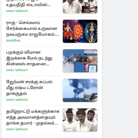
உதயநிதி ஸ்டாலின்
கொடுத்த பதிலடி
news lankasri
ராகு - செவ்வாய்
சேர்க்கையால் உருவான
நவபஞ்சம ராஜயோகம்:
அதிர்ஷ்டம் பெறும் 3
manithan
ராசிகள்!
பறக்கும் விமான
இறக்கை மேல் நடந்து
கின்னஸ் சாதனை
படைத்த 97 வயது
news lankasri
மூதாட்டி
ஜேர்மன் சரக்கு கப்பல்
மீது ரஷ்ய ட்ரோன்
தாக்குதல்
news lankasri
தமிழ்நாட்டு மக்களுக்காக
எந்த அவமானத்தையும்
தாங்க தயார் - முதல்வர்
விஜய்
news lankasri