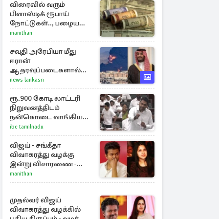
விரைவில் வரும்
பிளாஸ்டிக் ரூபாய்
நோட்டுகள்.., பழைய
காகித நோட்டுகள்
manithan
செல்லுமா?
சவுதி அரேபியா மீது
ஈரான்
ஆதரவுப்படைகளால்
இருமுனைத் தாக்குதல்:
news lankasri
நெருக்கடியில் மத்திய
கிழக்கு
ரூ.900 கோடி லாட்டரி
நிறுவனத்திடம்
நன்கொடை வாங்கியது
ஏன்? உதயநிதி - ஆதவ்
ibc tamilnadu
விவாதம்
விஜய் - சங்கீதா
விவாகரத்து வழக்கு
இன்று விசாரணை -
காணொளி மூலம்
manithan
ஆஜராக வாய்ப்பு
முதல்வர் விஜய்
விவாகரத்து வழக்கில்
புதிய திருப்பம் - வழக்கை