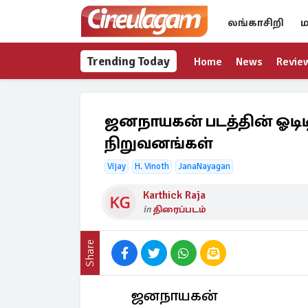
லங்காசிறி
ம
Trending Today
Home
News
Revie
ஜனநாயகன் படத்தின் ஓடிட
நிறுவனங்கள்
Vijay
H. Vinoth
JanaNayagan
Karthick Raja
in
திரைப்படம்
Share
ஜனநாயகன்