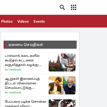
Photos
Videos
Events
ஏனைய செய்திகள்
டாஸ்மாக் கடைகளில்
கூடுதல் கட்டணம்
வசூலித்தால் வழக்கு:
சென்னை
ibc tamilnadu
உயர்நீதிமன்றம் உத்தரவு
ஆறுகள் இணைப்புத்
திட்டம்: விரைவான
செயல்பாட்டுக்கு
பிரதமருக்கு
ibc tamilnadu
முதலமைச்சர் கடிதம்
பேப்பரை படிக்க சொன்ன
முதல்வர் விஜய் -