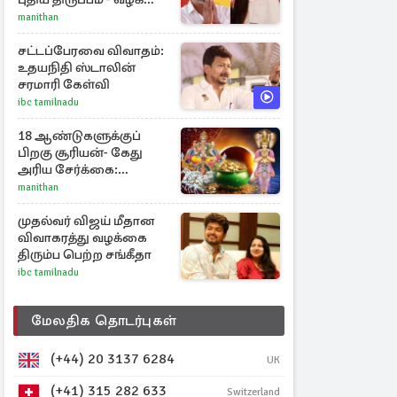
வாபஸ் பெற்ற சங்கீதா!
manithan
சட்டப்பேரவை விவாதம்:
உதயநிதி ஸ்டாலின்
சரமாரி கேள்வி
ibc tamilnadu
18 ஆண்டுகளுக்குப்
பிறகு சூரியன்- கேது
அரிய சேர்க்கை:
அதிர்ஷ்டம் பெறும் 3
manithan
ராசிகள்!
முதல்வர் விஜய் மீதான
விவாகரத்து வழக்கை
திரும்ப பெற்ற சங்கீதா
ibc tamilnadu
மேலதிக தொடர்புகள்
(+44) 20 3137 6284
UK
(+41) 315 282 633
Switzerland