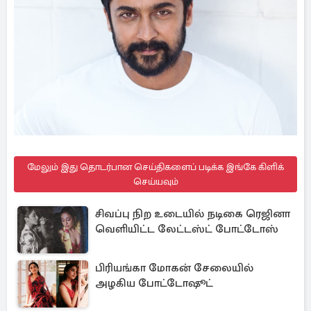
மேலும் இது தொடர்பான செய்திகளைப் படிக்க இங்கே கிளிக்
செய்யவும்
சிவப்பு நிற உடையில் நடிகை ரெஜினா
வெளியிட்ட லேட்டஸ்ட் போட்டோஸ்
பிரியங்கா மோகன் சேலையில்
அழகிய போட்டோஷூட்