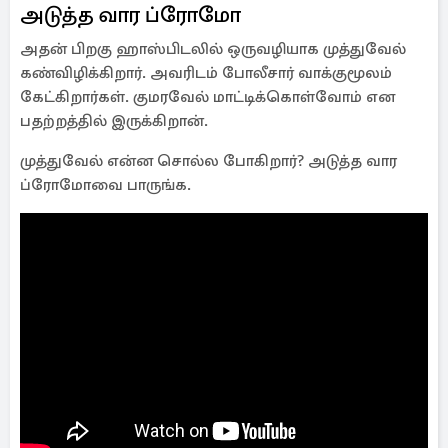
அடுத்த வார ப்ரோமோ
அதன் பிறகு ஹாஸ்பிடலில் ஒருவழியாக முத்துவேல்
கண்விழிக்கிறார். அவரிடம் போலீசார் வாக்குமூலம்
கேட்கிறார்கள். குமரவேல் மாட்டிக்கொள்வோம் என
பதற்றத்தில் இருக்கிறான்.
முத்துவேல் என்ன சொல்ல போகிறார்? அடுத்த வார
ப்ரோமோவை பாருங்க.