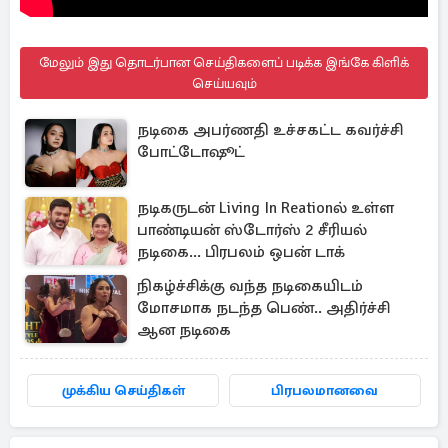
மேலும் இது தொடர்பான செய்திகளைப் படிக்க இங்கே கிளிக்
செய்யவும்
நடிகை அபர்ணதி உச்சகட்ட கவர்ச்சி
போட்டோஷூட்
நடிகருடன் Living In Reationல் உள்ள
பாண்டியன் ஸ்டோர்ஸ் 2 சீரியல்
நடிகை... பிரபலம் ஒபன் டாக்
நிகழ்ச்சிக்கு வந்த நடிகையிடம்
மோசமாக நடந்த பெண்.. அதிர்ச்சி
ஆன நடிகை
முக்கிய செய்திகள்
பிரபலமானவை