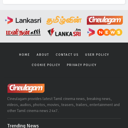
HOME
ABOUT
CONTACT US
USER POLICY
COOKIE POLICY
PRIVACY POLICY
Cineulagam provides latest Tamil cinema news, breaking news,
videos, audios, photos, movies, teasers, trailers, entertainment and
other Tamil cinema news 24x7.
Trending News