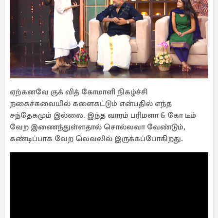
ஏற்கனவே குக் வித் கோமாளி நிகழ்ச்சி
நகைச்சுவையில் களைகட்டும் என்பதில் எந்த
சந்தேகமும் இல்லை. இந்த வாரம் பரிமளா & கோ டீம்
வேற இணைந்துள்ளதால் சொல்லவா வேண்டும்,
கண்டிப்பாக வேற லெவலில் இருக்கப்போகிறது.