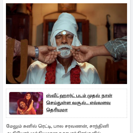
ஸ்வீட்ஹார்ட் படம் முதல் நாள்
செய்துள்ள வசூல்.. எவ்வளவு
தெரியுமா
மேலும் சுனில் ரெட்டி, பால சரவணன், சாந்தினி