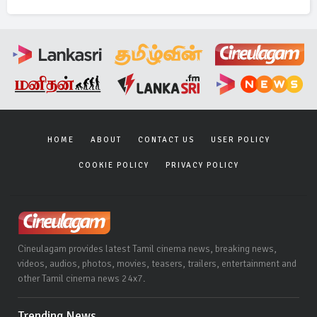
HOME
ABOUT
CONTACT US
USER POLICY
COOKIE POLICY
PRIVACY POLICY
Cineulagam provides latest Tamil cinema news, breaking news,
videos, audios, photos, movies, teasers, trailers, entertainment and
other Tamil cinema news 24x7.
Trending News