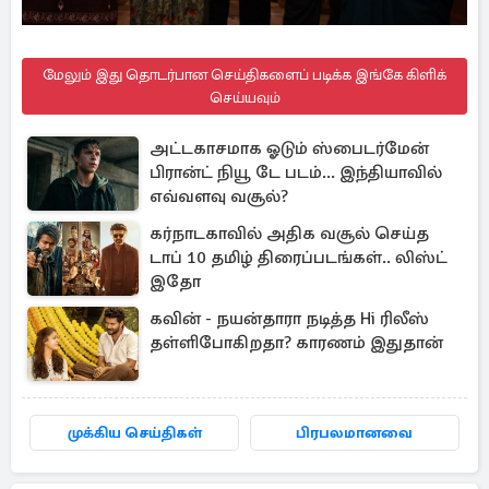
மேலும் இது தொடர்பான செய்திகளைப் படிக்க இங்கே கிளிக்
செய்யவும்
அட்டகாசமாக ஓடும் ஸ்பைடர்மேன்
பிரான்ட் நியூ டே படம்... இந்தியாவில்
எவ்வளவு வசூல்?
கர்நாடகாவில் அதிக வசூல் செய்த
டாப் 10 தமிழ் திரைப்படங்கள்.. லிஸ்ட்
இதோ
கவின் - நயன்தாரா நடித்த Hi ரிலீஸ்
தள்ளிபோகிறதா? காரணம் இதுதான்
முக்கிய செய்திகள்
பிரபலமானவை