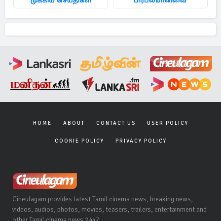
முக்கிய செய்திகள்
பிரபலமானவை
HOME
ABOUT
CONTACT US
USER POLICY
COOKIE POLICY
PRIVACY POLICY
Cineulagam provides latest Tamil cinema news, breaking news,
videos, audios, photos, movies, teasers, trailers, entertainment and
other Tamil cinema news 24x7.