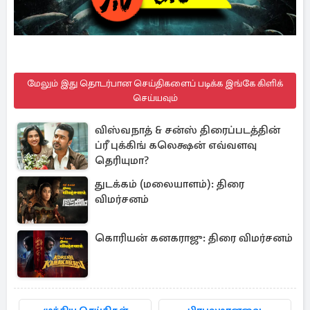
மேலும் இது தொடர்பான செய்திகளைப் படிக்க இங்கே கிளிக்
செய்யவும்
விஸ்வநாத் & சன்ஸ் திரைப்படத்தின்
ப்ரீ புக்கிங் கலெக்ஷன் எவ்வளவு
தெரியுமா?
துடக்கம் (மலையாளம்): திரை
விமர்சனம்
கொரியன் கனகராஜு: திரை விமர்சனம்